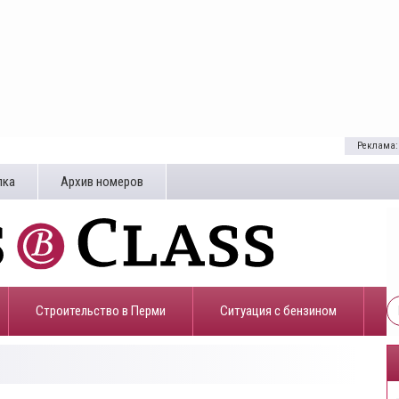
Реклама:
лка
Архив номеров
Строительство в Перми
​Ситуация с бензином