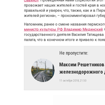
Савино»
. Проведенная нами социология этот 
провожает наших жителей и гостей края в но
правильной и уверен, что, также, как и в Пе
жителей региона», – прокомментировал губе
Напомним, ранее о смене названия пермског
министр культуры РФ Владимир Мединский
.
государственного деятеля Василия Татищева
палата, что в конечном итоге и привело к по
Не пропустите:
Максим Решетников
железнодорожного д
11 октября 2018, 21:50