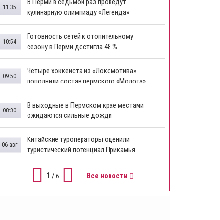
В Перми в седьмой раз проведут
11:35
кулинарную олимпиаду «Легенда»
Готовность сетей к отопительному
10:54
сезону в Перми достигла 48 %
Четыре хоккеиста из «Локомотива»
09:50
пополнили состав пермского «Молота»
В выходные в Пермском крае местами
08:30
ожидаются сильные дожди
Китайские туроператоры оценили
06 авг
туристический потенциал Прикамья
1
/
Все новости
6