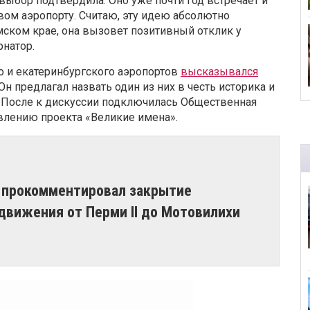
выбор подтвердила. Оно уже почти год встречает и
вом аэропорту. Считаю, эту идею абсолютно
рмском крае, она вызовет позитивный отклик у
рнатор.
о и екатеринбургского аэропортов
высказывался
 Он предлагал назвать один из них в честь историка и
. После к дискуссии подключилась Общественная
явлению проекта «Великие имена».
 прокомментировал закрытие
вижения от Перми II до Мотовилихи