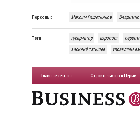
Персоны:
Максим Решетников
Владимир
Теги:
губернатор
аэропорт
переим
василий татищев
управляем вм
Главные тексты
Строительство в Перми