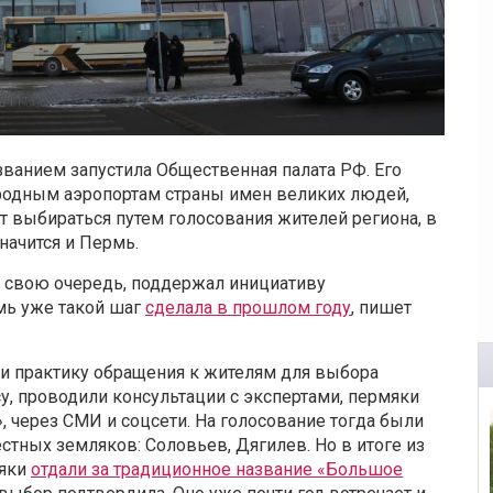
званием запустила Общественная палата РФ. Его
родным аэропортам страны имен великих людей,
 выбираться путем голосования жителей региона, в
начится и Пермь.
 свою очередь, поддержал инициативу
мь уже такой шаг
сделала в прошлом году
, пишет
и практику обращения к жителям для выбора
, проводили консультации с экспертами, пермяки
, через СМИ и соцсети. На голосование тогда были
тных земляков: Соловьев, Дягилев. Но в итоге из
мяки
отдали за традиционное название «Большое