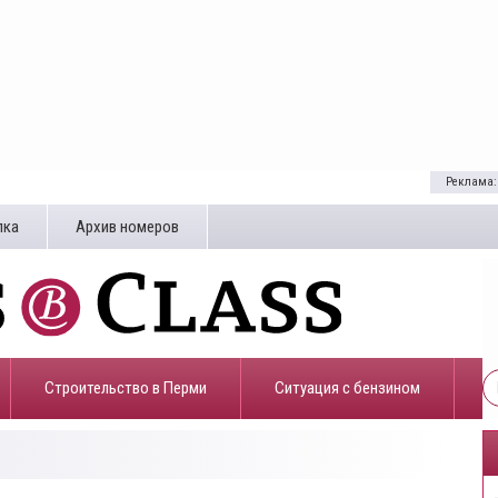
Реклама:
лка
Архив номеров
Строительство в Перми
​Ситуация с бензином