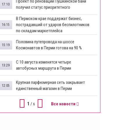
​Проект по реновации Пушкинской бани
17:10
получил статус приоритетного
​В Пермском крае поддержат бизнес,
пострадавший от ударов беспилотников
16:15
по складам маркетплейса
​Половина путепровода на шоссе
15:19
Космонавтов в Перми готова на 90 %
​С 10 августа изменятся четыре
13:29
автобусных маршрута в Перми
​Крупная парфюмерная сеть закрывает
12:05
единственный магазин в Перми
1
/
Все новости
6