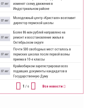
изменят схему движения в
07 авг
Индустриальном районе
Молодежный центр «Кристалл» возглавит
07 авг
директор пермской школы
Более 86 млн рублей направлено на
ремонт и восстановление жилья в
07 авг
Октябрьском округе
Почти 500 свободных мест осталось в
пермских школах после первой волны
07 авг
приема в 10-е классы
Крайизбирком зарегистрировал всех
подавших документы кандидатов в
07 авг
Государственную Думу
1
/
Все новости
6