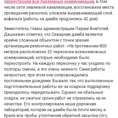
переустроила все подземные коммуникации
, в том
числе сети ливневой канализации, восстановила места
проведения раскопок, уложила выравнивающий слой
асфальта (р
аботы на дамбе продлились 42 дня).
Заместитель главы администрации
Перми Анатолий
Дашкевич отметил, что Северная дамба является
крайне сложным объектом с точки зрения
организации ремонтных работ.
«На протяжении 800
метров расположено 32 пересечки всевозможных
коммуникаций, которые необходимо было
переустроить. На каждую пересечку у нас уходило по
полторы смены, а это очень немного. Сами работы
непростые, при этом они сопровождались
постоянными дождями. Бывало так, что выполненные
подготовительные работы из-за осадков подрядчику
приходилось переделывать. Однако ни обильные
осадки, ни сжатые сроки работ не отразились на их
качестве. Его контролировала наша дорожная
лаборатория, которая на дамбе была почти месяц и
брала все пробы уплотнения обратной засыпки (пгс,