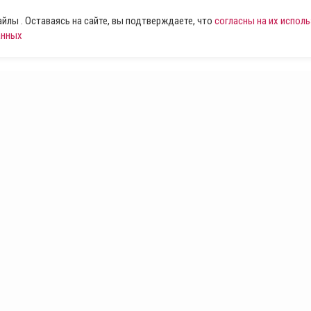
лы . Оставаясь на сайте, вы подтверждаете, что
согласны на их испол
анных