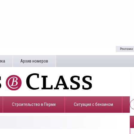
Реклама:
лка
Архив номеров
Строительство в Перми
​Ситуация с бензином