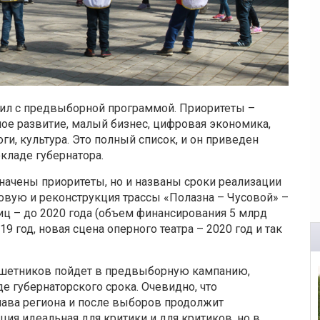
ил с предвыборной программой. Приоритеты –
ное развитие, малый бизнес, цифровая экономика,
оги, культура. Это полный список, и он приведен
окладе губернатора.
начены приоритеты, но и названы сроки реализации
овую и реконструкция трассы «Полазна – Чусовой» –
иц – до 2020 года (объем финансирования 5 млрд
19 год, новая сцена оперного театра – 2020 год и так
ешетников пойдет в предвыборную кампанию,
е губернаторского срока. Очевидно, что
лава региона и после выборов продолжит
ия идеальная для критики и для критиков, но в