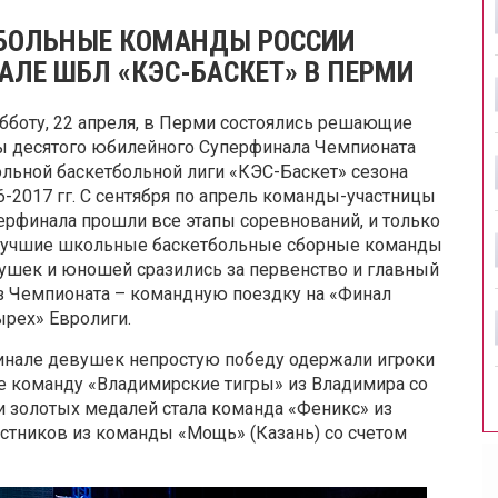
БОЛЬНЫЕ КОМАНДЫ РОССИИ
АЛЕ ШБЛ «КЭС-БАСКЕТ» В ПЕРМИ
убботу, 22 апреля, в Перми состоялись решающие
ы десятого юбилейного Суперфинала Чемпионата
льной баскетбольной лиги «КЭС-Баскет» сезона
6-2017 гг. С сентября по апрель команды-участницы
ерфинала прошли все этапы соревнований, и только
лучшие школьные баскетбольные сборные команды
ушек и юношей сразились за первенство и главный
з Чемпионата – командную поездку на «Финал
ырех» Евролиги.
инале девушек непростую победу одержали игроки
е команду «Владимирские тигры» из Владимира со
и золотых медалей стала команда «Феникс» из
стников из команды «Мощь» (Казань) со счетом