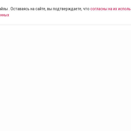
лы . Оставаясь на сайте, вы подтверждаете, что
согласны на их испол
анных