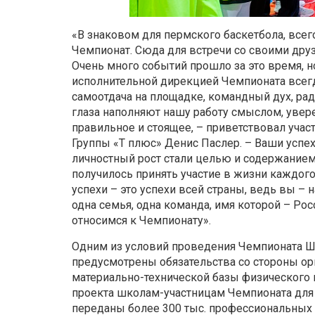
«В знаковом для пермского баскетбола, всег
Чемпионат. Сюда для встречи со своими друз
Очень много событий прошло за это время, но
исполнительной дирекцией Чемпионата всегд
самоотдача на площадке, командный дух, ра
глаза наполняют нашу работу смыслом, увере
правильное и стоящее, – приветствовал учас
Группы «Т плюс» Денис Паслер. – Ваши успех
личностный рост стали целью и содержанием 
получилось принять участие в жизни каждого 
успехи – это успехи всей страны, ведь вы –
одна семья, одна команда, имя которой – Ро
относимся к Чемпионату».
Одним из условий проведения Чемпионата Ш
предусмотрены обязательства со стороны о
материально-технической базы физического 
проекта школам-участницам Чемпионата для
переданы более 300 тыс. профессиональных 