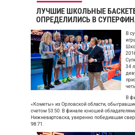
ЛУЧШИЕ ШКОЛЬНЫЕ БАСКЕТ
ОПРЕДЕЛИЛИСЬ В СУПЕРФИН
В с
игр
Шко
201
Суп
34 
дев
при
чет
В ф
«Кометы» из Орловской области, обыгравши
счетом 53:50. В финале юношей обладателям
Нижневартовска, уверенно победившая свер
98:71.