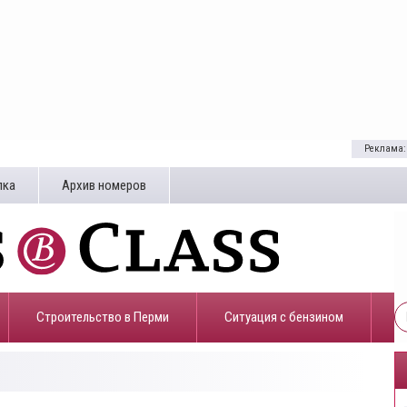
Реклама:
лка
Архив номеров
Строительство в Перми
​Ситуация с бензином