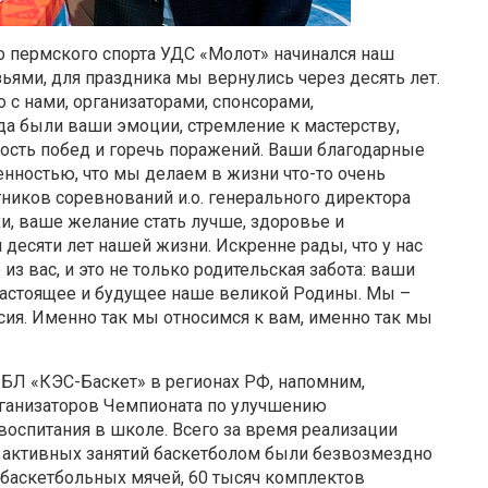
о пермского спорта УДС «Молот» начинался наш
ьями, для праздника мы вернулись через десять лет.
 с нами, организаторами, спонсорами,
а были ваши эмоции, стремление к мастерству,
дость побед и горечь поражений. Ваши благодарные
нностью, что мы делаем в жизни что-то очень
тников соревнований и.о. генерального директора
и, ваше желание стать лучше, здоровье и
десяти лет нашей жизни. Искренне рады, что у нас
из вас, и это не только родительская забота: ваши
 настоящее и будущее наше великой Родины. Мы –
ссия. Именно так мы относимся к вам, именно так мы
БЛ «КЭС-Баскет» в регионах РФ, напомним,
рганизаторов Чемпионата по улучшению
воспитания в школе. Всего за время реализации
 активных занятий баскетболом были безвозмездно
баскетбольных мячей, 60 тысяч комплектов