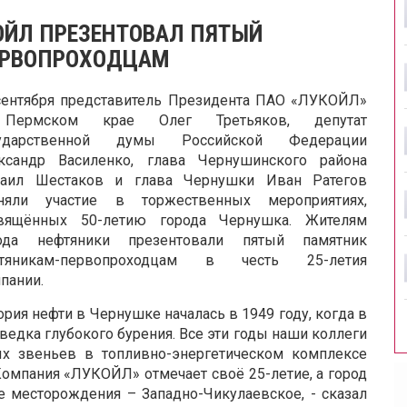
ОЙЛ ПРЕЗЕНТОВАЛ ПЯТЫЙ
ЕРВОПРОХОДЦАМ
сентября представитель Президента ПАО «ЛУКОЙЛ»
Пермском крае Олег Третьяков, депутат
сударственной думы Российской Федерации
ксандр Василенко, глава Чернушинского района
аил Шестаков и глава Чернушки Иван Ратегов
няли участие в торжественных мероприятиях,
вящённых 50-летию города Чернушка. Жителям
ода нефтяники презентовали пятый памятник
фтяникам-первопроходцам в честь 25-летия
пании.
ория нефти в Чернушке началась в 1949 году, когда в
ведка глубокого бурения. Все эти годы наши коллеги
 звеньев в топливно-энергетическом комплексе
 Компания «ЛУКОЙЛ» отмечает своё 25-летие, а город
 месторождения – Западно-Чикулаевское, - сказал