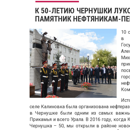
К 50-ЛЕТИЮ ЧЕРНУШКИ ЛУК
ПАМЯТНИК НЕФТЯНИКАМ-П
10 
в 
Го
Але
Мих
при
пос
гор
не
Ком
Ист
селе Калиновка была организована нефтераз
в Чернушке были одним из самых важных
Прикамья и всего Урала. В 2016 году, когда
Чернушка – 50, мы открыли в районе новое