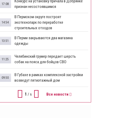
Конкурс на установку причала в Добрянке
17:08
признан несостоявшимся
В Пермском округе построят
экотехнопарк по переработке
14:54
строительных отходов
В Перми закрываются два магазина
13:51
одежды
Челябинский грумер передает шерсть
11:25
собак на пояса для бойцов СВО
В Губахе в рамках комплексной застройки
09:50
возведут пятиэтажный дом
1
/
Все новости
6