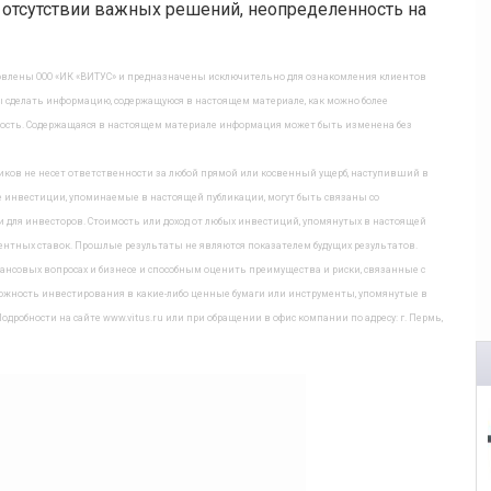
в отсутствии важных решений, неопределенность на
овлены ООО «ИК «ВИТУС» и предназначены исключительно для ознакомления клиентов
ы сделать информацию, содержащуюся в настоящем материале, как можно более
очность. Содержащаяся в настоящем материале информация может быть изменена без
дников не несет ответственности за любой прямой или косвенный ущерб, наступивший в
 инвестиции, упоминаемые в настоящей публикации, могут быть связаны со
ля инвесторов. Стоимость или доход от любых инвестиций, упомянутых в настоящей
нтных ставок. Прошлые результаты не являются показателем будущих результатов.
совых вопросах и бизнесе и способным оценить преимущества и риски, связанные с
ожность инвестирования в какие-либо ценные бумаги или инструменты, упомянутые в
дробности на сайте www.vitus.ru или при обращении в офис компании по адресу: г. Пермь,