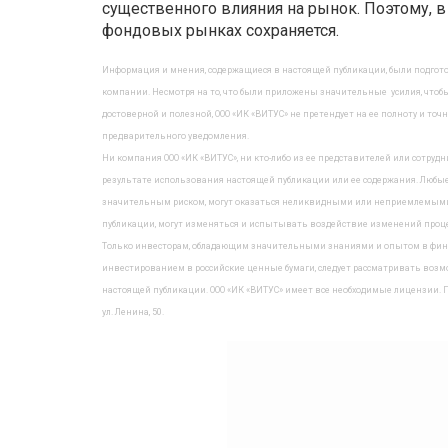
существенного влияния на рынок. Поэтому, 
фондовых рынках сохраняется.
Информация и мнения, содержащиеся в настоящей публикации, были подгот
компании. Несмотря на то, что были приложены значительные усилия, чтоб
достоверной и полезной, ООО «ИК «ВИТУС» не претендует на ее полноту и т
предварительного уведомления.
Ни компания ООО «ИК «ВИТУС», ни кто-либо из ее представителей или сотру
результате использования настоящей публикации или ее содержания. Любые
значительным риском, могут оказаться неликвидными или неприемлемыми д
публикации, могут изменяться и испытывать воздействие изменений проце
Только инвесторам, обладающим значительными знаниями и опытом в финан
инвестированием в российские ценные бумаги, следует рассматривать возм
настоящей публикации. ООО «ИК «ВИТУС» имеет все необходимые лицензии. По
ул. Ленина, 50.