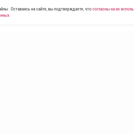
лы . Оставаясь на сайте, вы подтверждаете, что
согласны на их испол
анных