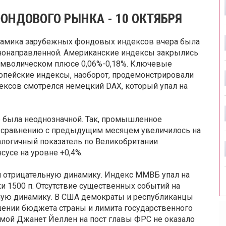
ОНДОВОГО РЫНКА - 10 ОКТЯБРЯ
амика зарубежных фондовых индексов вчера была
нонаправленной. Американские индексы закрылись
имволическом плюсе 0,06%-0,18%. Ключевые
опейские индексы, наоборот, продемонстрировали
ексов смотрелся немецкий DAX, который упал на
е была неоднозначной. Так, промышленное
по сравнению с предыдущим месяцем увеличилось на
аналогичный показатель по Великобритании
сусе на уровне +0,4%.
 отрицательную динамику. Индекс ММВБ упал на
и 1500 п. Отсутствие существенных событий на
шую динамику. В США демократы и республиканцы
ении бюджета страны и лимита государственного
мой Джанет Йеллен на пост главы ФРС не оказало