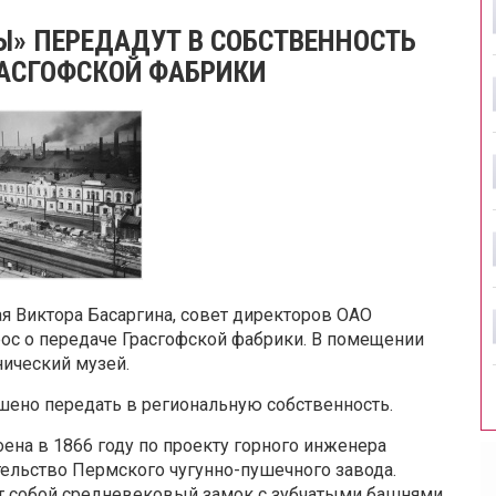
» ПЕРЕДАДУТ В СОБСТВЕННОСТЬ
РАСГОФСКОЙ ФАБРИКИ
 Виктора Басаргина, совет директоров ОАО
ос о передаче Грасгофской фабрики. В помещении
нический музей.
шено передать в региональную собственность.
ена в 1866 году по проекту горного инженера
тельство Пермского чугунно-пушечного завода.
т собой средневековый замок с зубчатыми башнями