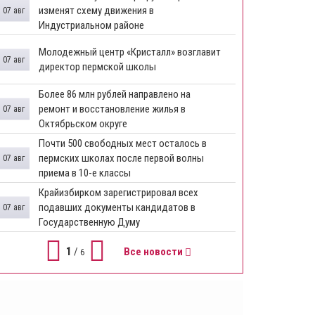
изменят схему движения в
07 авг
Индустриальном районе
Молодежный центр «Кристалл» возглавит
07 авг
директор пермской школы
Более 86 млн рублей направлено на
ремонт и восстановление жилья в
07 авг
Октябрьском округе
Почти 500 свободных мест осталось в
пермских школах после первой волны
07 авг
приема в 10-е классы
Крайизбирком зарегистрировал всех
подавших документы кандидатов в
07 авг
Государственную Думу
1
/
Все новости
6