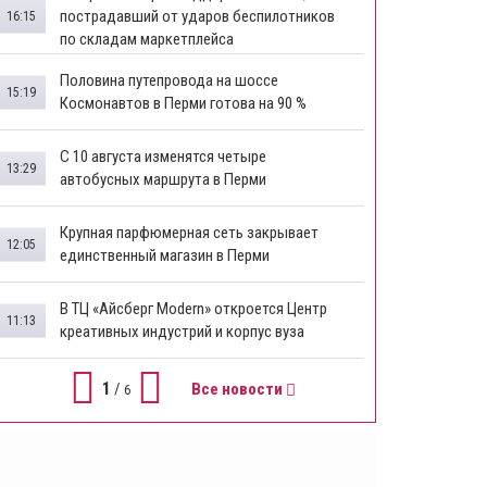
пострадавший от ударов беспилотников
16:15
по складам маркетплейса
​Половина путепровода на шоссе
15:19
Космонавтов в Перми готова на 90 %
​С 10 августа изменятся четыре
13:29
автобусных маршрута в Перми
​Крупная парфюмерная сеть закрывает
12:05
единственный магазин в Перми
​В ТЦ «Айсберг Modern» откроется Центр
11:13
креативных индустрий и корпус вуза
1
/
Все новости
6