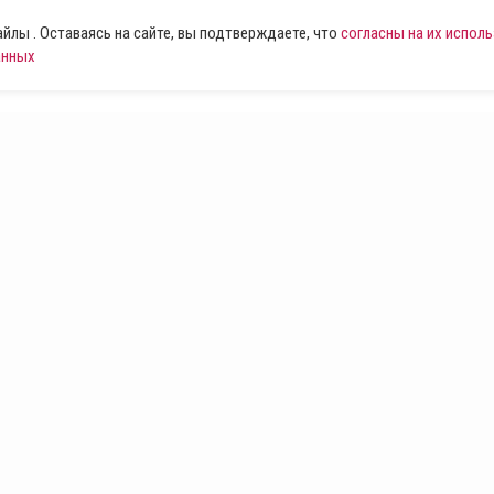
лы . Оставаясь на сайте, вы подтверждаете, что
согласны на их испол
анных