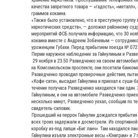
качества запретного товара — «гадость», «металл»,
граммов кокаина.
«Также было установлено, что в преступную группу
наркотических средств», — доложил районному суд
мероприятий ФСБ получила информацию, что 30 ноя
кокаина вместе с Андреем Зобачевым — сотруднико
уроженцем Губахи. Перед прибытием поезда № 072
Перми наружное наблюдение за Гайнулиным и Разве
29 ноября в 23.50 Разведченко на своем автомобил
на Комсомольском проспекте, они посетили банкома
Разведченко проводил проверочные действия, пыта
«Кофе-сити», высадил Гайнулина и приехал к суши-
течение получаса Разведченко находился там один. З
Гайнулиным, и они на автомобиле Разведченко прие
несколько минут, Разведченко уехал, сообщив по те
свидетель-силовик.
Прошедший на перрон Гайнулин дождался прибытия 
всех троих задержали и досмотрели. Из спортивной 
коробку из-под лапши «Биг ланч». Там находился па
Гайнулина изъяли электронные весы «Юниграм» и 7 