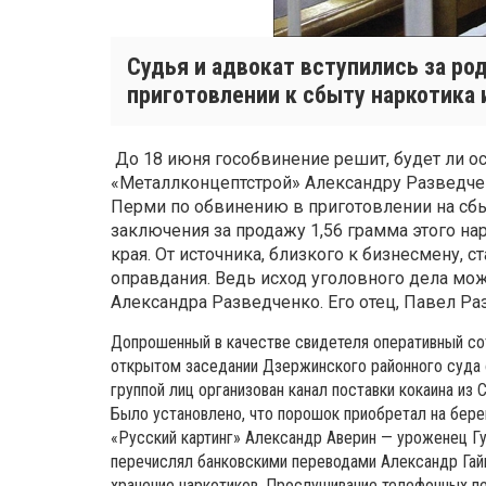
Судья и адвокат вступились за ро
приготовлении к сбыту наркотика 
До 18 июня гособвинение решит, будет ли 
«Металлконцептстрой» Александру Разведч
Перми по обвинению в приготовлении на сбы
заключения за продажу 1,56 грамма этого на
края. От источника, близкого к бизнесмену, 
оправдания. Ведь исход уголовного дела мож
Александра Разведченко. Его отец, Павел Раз
Допрошенный в качестве свидетеля оперативный с
открытом заседании Дзержинского районного суда 
группой лиц организован канал поставки кокаина из
Было установлено, что порошок приобретал на бере
«Русский картинг» Александр Аверин — уроженец Гу
перечислял банковскими переводами Александр Гай
хранение наркотиков. Прослушивание телефонных п