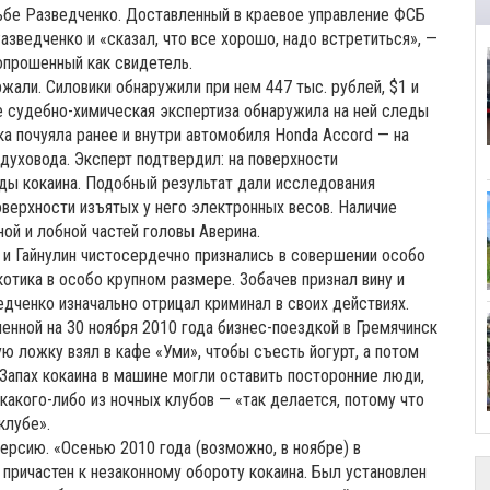
осьбе Разведченко. Доставленный в краевое управление ФСБ
азведченко и «сказал, что все хорошо, надо встретиться», —
опрошенный как свидетель.
жали. Силовики обнаружили при нем 447 тыс. рублей, $1 и
 судебно-химическая экспертиза обнаружила на ней следы
ка почуяла ранее и внутри автомобиля Honda Accord — на
духовода. Эксперт подтвердил: на поверхности
ды кокаина. Подобный результат дали исследования
поверхности изъятых у него электронных весов. Наличие
ой и лобной частей головы Аверина.
и Гайнулин чистосердечно признались в совершении особо
отика в особо крупном размере. Зобачев признал вину и
дченко изначально отрицал криминал в своих действиях.
енной на 30 ноября 2010 года бизнес-поездкой в Гремячинск
ю ложку взял в кафе «Уми», чтобы съесть йогурт, а потом
. Запах кокаина в машине могли оставить посторонние люди,
акого-либо из ночных клубов — «так делается, потому что
клубе».
ерсию. «Осенью 2010 года (возможно, в ноябре) в
 причастен к незаконному обороту кокаина. Был установлен