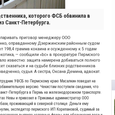
дственника, которого ФСБ обвинила в
из Санкт-Петербурга.
оспаривать приговор менеджеру ООО
енко, оправданному Дзержинским районным судом
т 198,4 грамма кокаина и осужденному к 5 годам
ркотика, — сообщили «bc» в прокуратуре Пермского
стало известно: защита намерена добиваться полного
ет сказаться и на судьбе близких родственников
ведченко, судья. А сестра, Оксана Демина, адвокат.
отрудник УФСБ по Пермскому краю Масалкин поведал на
обвинительную версию. Чекистам поступили сведения, что
 Санкт-Петербурга в Пермь на железнодорожном транспорте.
гах Невы и привозил в Прикамье администратор ООО
бахи, проживающий в северной столице. Деньги ему
нулин, экспедитор пермского ИП Корепановой, судимый за
ереговоров выявило условные фразы для обозначения веса и