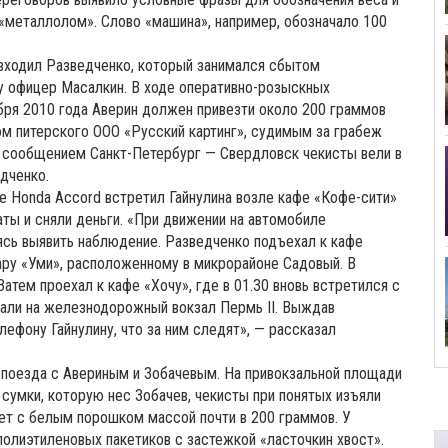
 «металлолом». Слово «машина», например, обозначало 100
 входил Разведченко, который занимался сбытом
у офицер Масалкин. В ходе оперативно-розыскных
бря 2010 года Аверин должен привезти около 200 граммов
м питерского ООО «Русский картинг», судимым за грабеж
 сообщением Санкт-Петербург — Свердловск чекисты вели в
дченко.
е Honda Accord встретил Гайнулина возле кафе «Кофе-сити»
ты и сняли деньги. «При движении на автомобиле
ясь выявить наблюдение. Разведченко подъехал к кафе
бару «Уми», расположенному в микрорайоне Садовый. В
атем проехал к кафе «Хочу», где в 01.30 вновь встретился с
хали на железнодорожный вокзал Пермь II. Выждав
лефону Гайнулину, что за ним следят», — рассказал
поезда с Авериным и Зобачевым. На привокзальной площади
сумки, которую нес Зобачев, чекисты при понятых изъяли
кет с белым порошком массой почти в 200 граммов. У
полиэтиленовых пакетиков с застежкой «ласточкин хвост».