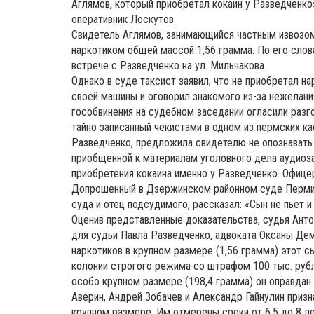
Аглямов, который приобретал кокаин у Разведченко
оперативник Лоскутов.
Свидетель Аглямов, занимающийся частным извозом
наркотиком общей массой 1,56 грамма. По его слова
встрече с Разведченко на ул. Мильчакова.
Однако в суде таксист заявил, что не приобретал н
своей машины и оговорил знакомого из-за нежелания
гособвинения на судебном заседании огласили разг
тайно записанный чекистами в одном из пермских к
Разведченко, предложила свидетелю не опознавать 
приобщенной к материалам уголовного дела аудиоз
приобретения кокаина именно у Разведченко. Офице
Допрошенный в Дзержинском районном суде Перми 
суда и отец подсудимого, рассказал: «Сын не пьет 
Оценив представленные доказательства, судья Анто
для судьи Павла Разведченко, адвоката Оксаны Де
наркотиков в крупном размере (1,56 грамма) этот с
колонии строгого режима со штрафом 100 тыс. рубл
особо крупном размере (198,4 грамма) он оправдан
Аверин, Андрей Зобачев и Александр Гайнулин призн
крупном размере. Им отмерены сроки от 6,5 до 8 л