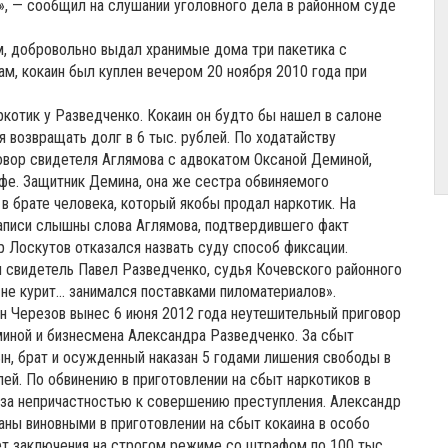
», — сообщил на слушании уголовного дела в районном суде
, добровольно выдал хранимые дома три пакетика с
м, кокаин был куплен вечером 20 ноября 2010 года при
аркотик у Разведченко. Кокаин он будто бы нашел в салоне
 возвращать долг в 6 тыс. рублей. По ходатайству
овор свидетеля Аглямова с адвокатом Оксаной Деминой,
афе. Защитник Демина, она же сестра обвиняемого
в брате человека, который якобы продал наркотик. На
аписи слышны слова Аглямова, подтвердившего факт
р Лоскутов отказался назвать суду способ фиксации.
свидетель Павел Разведченко, судья Кочевского районного
и не курит… занимался поставками пиломатериалов».
н Черезов вынес 6 июня 2012 года неутешительный приговор
миной и бизнесмена Александра Разведченко. За сбыт
ын, брат и осужденный наказан 5 годами лишения свободы в
ей. По обвинению в приготовлении на сбыт наркотиков в
 за непричастностью к совершению преступления. Александр
аны виновными в приготовлении на сбыт кокаина в особо
ет заключения на строгом режиме со штрафом по 100 тыс.