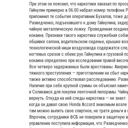
При этом он пояснил, что наркотики заказал по пр
Гайнулин примерно в 06.00 набрал номер телефона Р
припомнил те события оперативник Бухалов, тоже д
Разведченко, подъехавшего к дому Гайнулина, задер
чайную металлическую ложку. Проведенная позднее
кокаина. Признаки такого наркотика служебная соба
обшивке салона, водительском сиденье, крышке воз
технологической ниши воздуховода содержатся сле
ногтевых срезов с обеих рук Гайнулина и грузовой 
кокаина определено при исследовании правой височн
Все четверо задержанных были арестованы. Аверин 
тяжкого преступления — приготовлении на сбыт нарк
также активно способствовал расследованию. Разве
Наличие при себе крупной суммы он объяснил намеч
и Соликамск для покупки ленточной пилорамы. Чайну
вернуть. Откуда на ней следы наркотика — не знает
когда он давал свою Honda Accord знакомым возле к
там можно выпить свое спиртное, не тратя деньги в 
Впрочем, сотрудники ФСБ не поверили в защитную в
управление поступила информация, что Разведченко