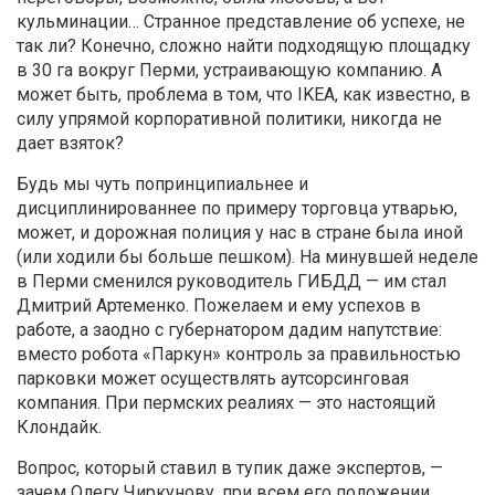
кульминации… Странное представление об успехе, не
так ли? Конечно, сложно найти подходящую площадку
в 30 га вокруг Перми, устраивающую компанию. А
может быть, проблема в том, что IKEA, как известно, в
силу упрямой корпоративной политики, никогда не
дает взяток?
Будь мы чуть попринципиальнее и
дисциплинированнее по примеру торговца утварью,
может, и дорожная полиция у нас в стране была иной
(или ходили бы больше пешком). На минувшей неделе
в Перми сменился руководитель ГИБДД — им стал
Дмитрий Артеменко. Пожелаем и ему успехов в
работе, а заодно с губернатором дадим напутствие:
вместо робота «Паркун» контроль за правильностью
парковки может осуществлять аутсорсинговая
компания. При пермских реалиях — это настоящий
Клондайк.
Вопрос, который ставил в тупик даже экспертов, —
зачем Олегу Чиркунову, при всем его положении,