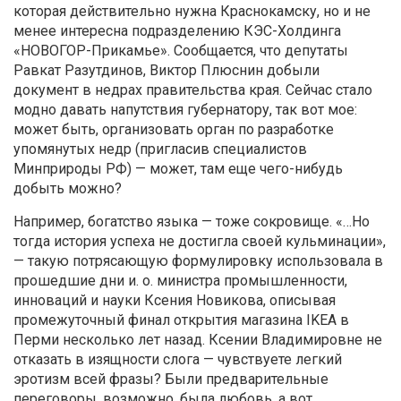
которая действительно нужна Краснокамску, но и не
менее интересна подразделению КЭС-Холдинга
«НОВОГОР-Прикамье». Сообщается, что депутаты
Равкат Разутдинов, Виктор Плюснин добыли
документ в недрах правительства края. Сейчас стало
модно давать напутствия губернатору, так вот мое:
может быть, организовать орган по разработке
упомянутых недр (пригласив специалистов
Минприроды РФ) — может, там еще чего-нибудь
добыть можно?
Например, богатство языка — тоже сокровище. «…Но
тогда история успеха не достигла своей кульминации»,
— такую потрясающую формулировку использовала в
прошедшие дни и. о. министра промышленности,
инноваций и науки Ксения Новикова, описывая
промежуточный финал открытия магазина IKEA в
Перми несколько лет назад. Ксении Владимировне не
отказать в изящности слога — чувствуете легкий
эротизм всей фразы? Были предварительные
переговоры, возможно, была любовь, а вот