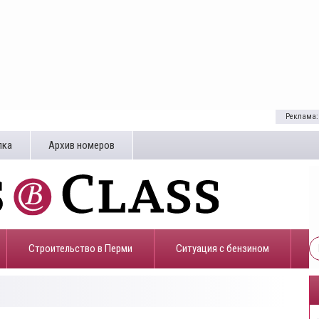
Реклама:
лка
Архив номеров
Строительство в Перми
​Ситуация с бензином