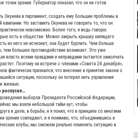
 точки зрения. Губернатор показал, что он не готов.
ить Окунева в парламент, создать ему большие проблемы в
кампании. Но заставить Окунева не говорить то, что он
 практически невозможно. Более того, я ведь говорю
орые есть в обществе. Можно закрыть крышку кипящего
сть из него не исчезнет, она будет бурлить. Чем больше
ы, тем большее противодействие возникает. Это уже
ая власть всеми правдами и неправдами пытается замолчать
астет. Поэтому на встрече с членами «Совета 24 декабря»,
нов фактически признался, что внесение и принятие закона о
вшейся ситуации, поскольку он потерял нить управления
ти жизнью.
о роспуске…
о проведения выборов Президента Российской Федерации,
ейчас мы взяли небольшой тайм-аут, чтобы
га в деле, в борьбе, и я понял, что в принципе со многими
ки зрения совпадают, и я понимаю, что, объединившись в
тические клубы, мы сможем реально поменять ситуацию в