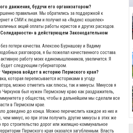
ого движения, будучи его организатором?
ершенно правильная. Мы обратились за поддержкой к
ернет и СМИ к людям и получил на «Яндекс кошелек»
азличных акций оплаты работы юристов и других расходов.
й «Солидарности» в действующем Законодательном
 без потери качества. Алексею Бурнашову и Вадиму
подобных разговоров, я бы пожелал качественного состава.
 активную работу моих единомышленников, увеличится. Я
то будет следующим губернатором.
г Чиркунов войдет в историю Пермского края?
вка, которая переписывается историками в угоду
атора, можно отметить как плюсы, так и минусы. Минусов я
то Чиркунов был нужен Пермскому краю как раздражитель,
иммунитета у общества, чтобы в дальнейшем мы сделали все
ласти в Пермском крае.
ло доведено до конца. Можно перечислить каждое из них и
, чем минус, но при этом получить другие минусы в этих же
рю про строительство дорог или жилищно-коммунальное
территории Пермского края оказался загубленным. Власть