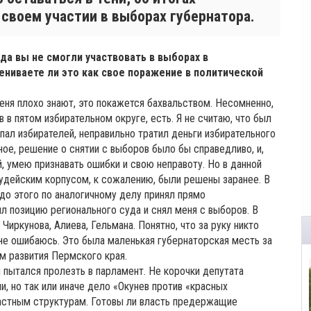
 своем участии в выборах губернатора.
да вы не смогли участвовать в выборах в
ениваете ли это как свое поражение в политической
еня плохо знают, это покажется бахвальством. Несомненно,
 в пятом избирательном округе, есть. Я не считаю, что был
упал избирателей, неправильно тратил деньги избирательного
ное, решение о снятии с выборов было бы справедливо, и,
й, умею признавать ошибки и свою неправоту. Но в данной
судейским корпусом, к сожалению, были решены заранее. В
до этого по аналогичному делу принял прямо
л позицию регионального суда и снял меня с выборов. В
иркунова, Алиева, Гельмана. Понятно, что за руку никто
 не ошибаюсь. Это была маленькая губернаторская месть за
 развития Пермского края.
и пытался пролезть в парламент. Не корочки депутата
и, но так или иначе дело «Окунев против «красных
астным структурам. Готовы ли власть предержащие