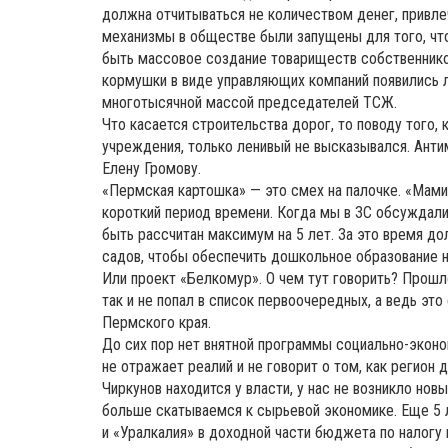
должна отчитываться не количеством денег, привле
механизмы в обществе были запущены для того, ч
быть массовое создание товариществ собственников
кормушки в виде управляющих компаний появились л
многотысячной массой председателей ТСЖ.
Что касается строительства дорог, то поводу того
учреждения, только ленивый не высказывался. Анти
Елену Громову.
«Пермская картошка» — это смех на палочке. «Мами
короткий период времени. Когда мы в ЗС обсуждали 
быть рассчитан максимум на 5 лет. За это время д
садов, чтобы обеспечить дошкольное образование 
Или проект «Белкомур». О чем тут говорить? Прошло
так и не попал в список первоочередных, а ведь эт
Пермского края.
До сих пор нет внятной программы социально-эконом
не отражает реалий и не говорит о том, как регион 
Чиркунов находится у власти, у нас не возникло но
больше скатываемся к сырьевой экономике. Еще 5
и «Уралкалия» в доходной части бюджета по налогу 