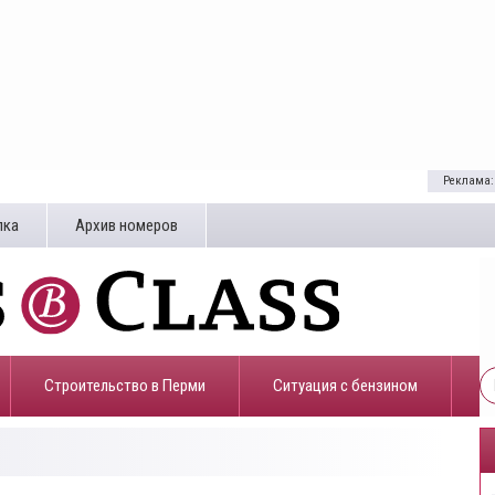
Реклама:
лка
Архив номеров
Строительство в Перми
​Ситуация с бензином