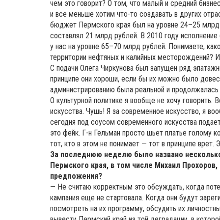
чем это говорит? О том, что малый и средний бизн
и все меньше хотим что-то создавать в других отра
бюджет Пермского края был на уровне 24–25 млрд 
составлял 21 млрд рублей. В 2010 году исполнени
у нас на уровне 65–70 млрд рублей. Понимаете, как
территории нефтяных и калийных месторождений? И
С подачи Олега Чиркунова был запущен ряд эпатажны
принципе они хороши, если бы их можно было довест
администрированию была реальной и продолжалась и
О культурной политике я вообще не хочу говорить. 
искусства. Чушь! Я за современное искусство, я воо
сегодня под соусом современного искусства подае
это фейк. Г-н Гельман просто шьет платье голому 
тот, кто в этом не понимает — тот в принципе врет.
За последнюю неделю было названо несколько
Пермского края, в том числе Михаил Прохоров,
предложения?
— Не считаю корректным это обсуждать, когда поте
кампания еще не стартовала. Когда они будут заре
посмотреть на их программу, обсудить их личностны
вывести Пермский край из той деградации, в которо