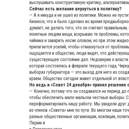
выслушивать конструктивную критику, альтернативные
Сейчас есть желание вернуться в политику?
— А я никуда и не ушел из политики. Можно не пуст
бизнесе, что и было сделано во время предвыборной 
думает, не делать того, что он считает правильным,
понятные людям вещи, вскрываю те проблемы, кот
чайника и заварить носик оловом, но при этом жидко
прилагается усилий, чтобы отмахнуться от проблем
ощущается в обществе, люди видят, что действующ
существующее состояние дел. Недоверие к власти р
которая состоялась в феврале текущего года, Чирку
выборах губернатора — это выход для него из созда
краем. Общество сегодня живет отдельной от влас
Но ведь и «Совет 24 декабря» принял решение 
— Конечно, потому что он создавался на период д
чтобы обеспечить мало-мальски честные выборы. С
переформатировать нашу работу. Мы увидели друг дру
из членов «Совета» мне по пути. Во многом наши точ
разные общественные организации, коалиции, поли
Перми и