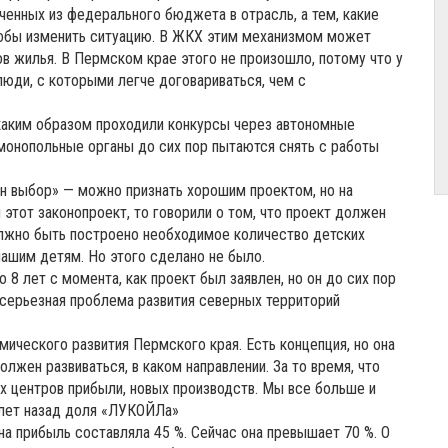
ченных из федерального бюджета в отрасль, а тем, какие
тобы изменить ситуацию. В ЖКХ этим механизмом может
 жилья. В Пермском крае этого не произошло, потому что у
юди, с которыми легче договариваться, чем с
, каким образом проходили конкурсы через автономные
монопольные органы до сих пор пытаются снять с работы
н выбор» — можно признать хорошим проектом, но на
этот законопроект, то говорили о том, что проект должен
олжно быть построено необходимое количество детских
нашим детям. Но этого сделано не было.
 8 лет с момента, как проект был заявлен, но он до сих пор
о серьезная проблема развития северных территорий
ического развития Пермского края. Есть концепция, но она
должен развиваться, в каком направлении. За то время, что
вых центров прибыли, новых производств. Мы все больше и
 лет назад доля «ЛУКОЙЛа»
на прибыль составляла 45 %. Сейчас она превышает 70 %. О