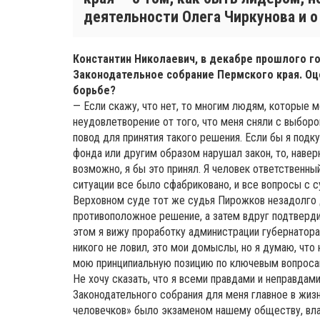
деятельности Олега Чиркунова и о
Константин Николаевич, в декабре прошлого го
Законодательное собрание Пермского края. Оц
борьбе?
— Если скажу, что нет, то многим людям, которые м
неудовлетворение от того, что меня сняли с выборов
повод для принятия такого решения. Если бы я подк
фонда или другим образом нарушал закон, то, навер
возможно, я бы это принял. Я человек ответственны
ситуации все было сфабриковано, и все вопросы с 
Верховном суде тот же судья Пирожков незадолго 
противоположное решение, а затем вдруг подтверди
этом я вижу проработку администрации губернатора Ч
никого не ловил, это мои домыслы, но я думаю, что
мою принципиальную позицию по ключевым вопросам
Не хочу сказать, что я всеми правдами и неправдам
Законодательного собрания для меня главное в жизн
человечков» было экзаменом нашему обществу, вл