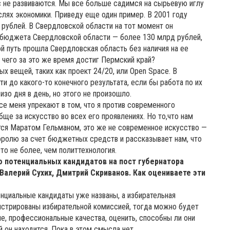
ес не развиваются. Мы все больше садимся на сырьевую иглу
слях экономики. Приведу еще один пример. В 2001 году
рублей. В Свердловской области на тот момент он
е бюджета Свердловской области — более 130 млрд рублей,
ой путь прошла Свердловская область без наличия на ее
 чего за это же время достиг Пермский край?
х вещей, таких как проект 24/20, или Open Space. В
и до какого-то конечного результата, если бы работа по их
зо дня в день, но этого не произошло.
Все меня упрекают в том, что я против современного
бще за искусство во всех его проявлениях. Но то,что нам
тся Маратом Гельманом, это же не современное искусство —
королю за счет бюджетных средств и рассказывает нам, что
 Это не более, чем политтехнология.
 потенциальных кандидатов на пост губернатора
 Валерий Сухих, Дмитрий Скриванов. Как оцениваете эти
нциальные кандидаты уже названы, а избирательная
гистрированы избирательной комиссией, тогда можно будет
е, профессиональные качества, оценить, способны ли они
й он находится. Пока в этом смысла нет.