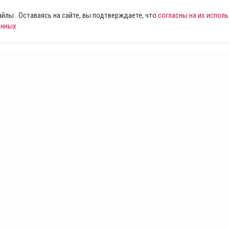
лы . Оставаясь на сайте, вы подтверждаете, что
согласны на их испол
анных