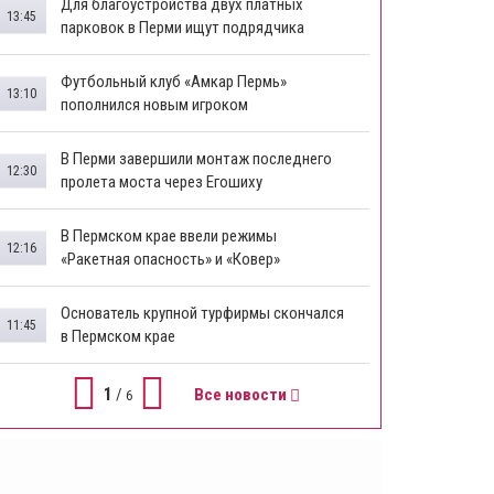
Для благоустройства двух платных
13:45
парковок в Перми ищут подрядчика
Футбольный клуб «Амкар Пермь»
13:10
пополнился новым игроком
В Перми завершили монтаж последнего
12:30
пролета моста через Егошиху
В Пермском крае ввели режимы
12:16
«Ракетная опасность» и «Ковер»
Основатель крупной турфирмы скончался
11:45
в Пермском крае
1
/
Все новости
6