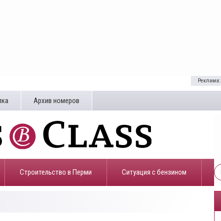
Реклама:
лка
Архив номеров
Строительство в Перми
​Ситуация с бензином