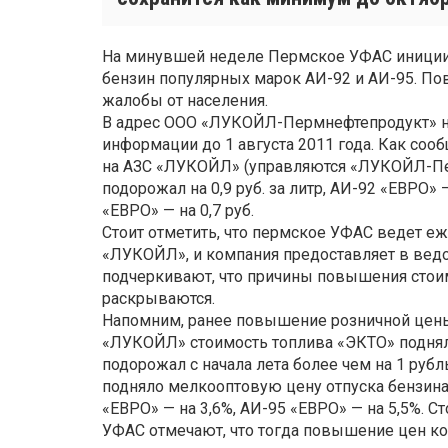
На минувшей неделе Пермское УФАС инициир
бензин популярных марок АИ-92 и АИ-95. По
жалобы от населения.
В адрес ООО «ЛУКОЙЛ-Пермнефтепродукт» на
информации до 1 августа 2011 года. Как соо
на АЗС «ЛУКОЙЛ» (управляются «ЛУКОЙЛ-Пе
подорожал на 0,9 руб. за литр, АИ-92 «ЕВРО» — 
«ЕВРО» — на 0,7 руб.
Стоит отметить, что пермское УФАС ведет е
«ЛУКОЙЛ», и компания предоставляет в вед
подчеркивают, что причины повышения стои
раскрываются.
Напомним, ранее повышение розничной цены 
«ЛУКОЙЛ» стоимость топлива «ЭКТО» подняла
подорожал с начала лета более чем на 1 ру
подняло мелкооптовую цену отпуска бензина с
«ЕВРО» — на 3,6%, АИ-95 «ЕВРО» — на 5,5%. С
УФАС отмечают, что тогда повышение цен к