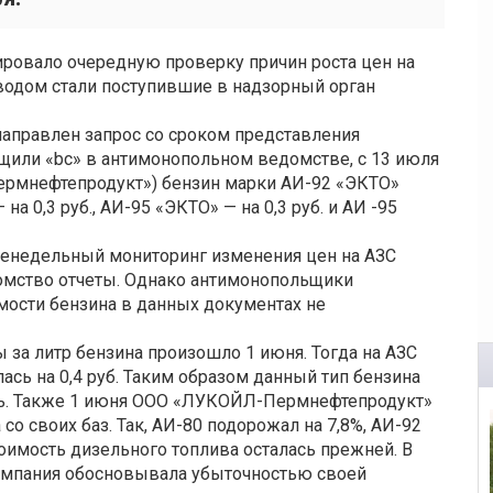
овало очередную проверку причин роста цен на
водом стали поступившие в надзорный орган
правлен запрос со сроком представления
бщили «bc» в антимонопольном ведомстве, с 13 июля
рмнефтепродукт») бензин марки АИ-92 «ЭКТО»
на 0,3 руб., АИ-95 «ЭКТО» — на 0,3 руб. и АИ -95
женедельный мониторинг изменения цен на АЗС
омство отчеты. Однако антимонопольщики
мости бензина в данных документах не
за литр бензина произошло 1 июня. Тогда на АЗС
сь на 0,4 руб. Таким образом данный тип бензина
бль. Также 1 июня ООО «ЛУКОЙЛ-Пермнефтепродукт»
о своих баз. Так, АИ-80 подорожал на 7,8%, АИ-92
тоимость дизельного топлива осталась прежней. В
омпания обосновывала убыточностью своей