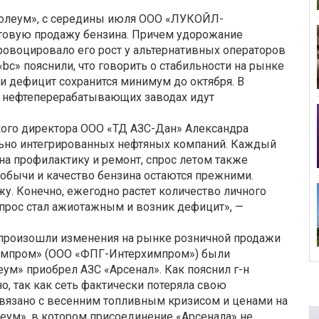
тролеум», с середины июля ООО «ЛУКОЙЛ-
товую продажу бензина. Причем удорожание
овоцировало его рост у альтернативных операторов
«bc» пояснили, что говорить о стабильности на рынке
 и дефицит сохранится минимум до октября. В
их нефтеперерабатывающих заводах идут
кого директора ООО «ТД АЗС-Дан» Александра
льно интегрированных нефтяных компаний. Каждый
а профилактику и ремонт, спрос летом также
обычи и качество бензина остаются прежними.
. Конечно, ежегодно растет количество личного
 спрос стал ажиотажным и возник дефицит», —
 произошли изменения на рынке розничной продажи
ехимпром» (ООО «ФПГ-Интерхимпром») были
ум» приобрел АЗС «Арсенал». Как пояснил г-н
, так как сеть фактически потеряла свою
 связано с весенним топливным кризисом и ценами на
леум», в котором присоединение «Арсенала» не