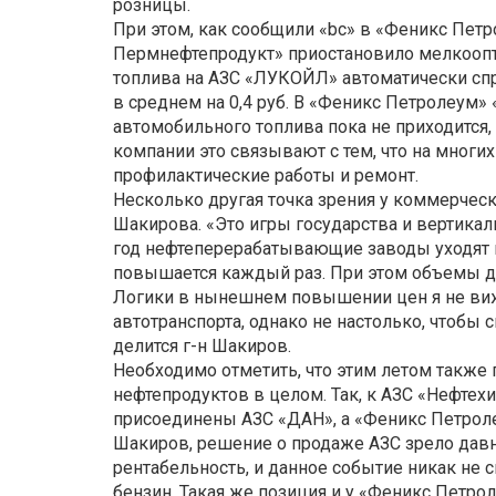
розницы.
При этом, как сообщили «bc» в «Феникс Пе
Пермнефтепродукт» приостановило мелкооп
топлива на АЗС «ЛУКОЙЛ» автоматически спр
в среднем на 0,4 руб. В «Феникс Петролеум» 
автомобильного топлива пока не приходится,
компании это связывают с тем, что на мног
профилактические работы и ремонт.
Несколько другая точка зрения у коммерчес
Шакирова. «Это игры государства и вертика
год нефтеперерабатывающие заводы уходят н
повышается каждый раз. При этом объемы д
Логики в нынешнем повышении цен я не вижу
автотранспорта, однако не настолько, чтобы
делится г-н Шакиров.
Необходимо отметить, что этим летом также
нефтепродуктов в целом. Так, к АЗС «Нефт
присоединены АЗС «ДАН», а «Феникс Петроле
Шакиров, решение о продаже АЗС зрело давно
рентабельность, и данное событие никак не
бензин. Такая же позиция и у «Феникс Петро