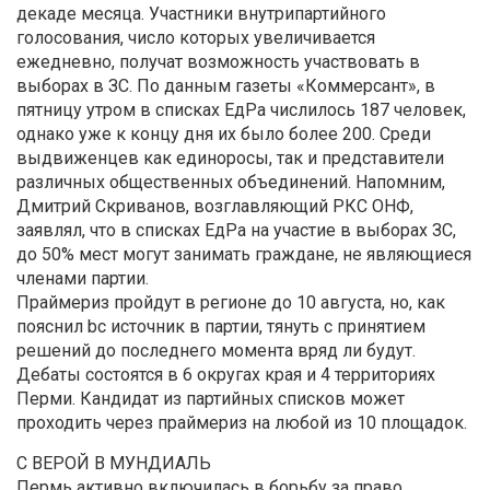
декаде месяца. Участники внутрипартийного
голосования, число которых увеличивается
ежедневно, получат возможность участвовать в
выборах в ЗС. По данным газеты «Коммерсант», в
пятницу утром в списках ЕдРа числилось 187 человек,
однако уже к концу дня их было более 200. Среди
выдвиженцев как единоросы, так и представители
различных общественных объединений. Напомним,
Дмитрий Скриванов, возглавляющий РКС ОНФ,
заявлял, что в списках ЕдРа на участие в выборах ЗС,
до 50% мест могут занимать граждане, не являющиеся
членами партии.
Праймериз пройдут в регионе до 10 августа, но, как
пояснил bc источник в партии, тянуть с принятием
решений до последнего момента вряд ли будут.
Дебаты состоятся в 6 округах края и 4 территориях
Перми. Кандидат из партийных списков может
проходить через праймериз на любой из 10 площадок.
С ВЕРОЙ В МУНДИАЛЬ
Пермь активно включилась в борьбу за право