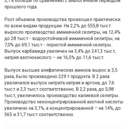
3,1% больше по сравнению с аналогичным периодом
прошлого года.
Рост объемов производства произошел практически
по всем видам продукции. На 2,2% до 555,8 тыс.т
выросло производство аммиачной селитры, на 12,4%
до 28 тыс.т - водоустойчивой аммиачной селитры; на
7,0% до 69,1 тыс.т - пористой аммиачной селитры.
Выпуск карбамида увеличен на 3,4% до 241,3 тыс.т,
натрия азотнокислого – на 16,5% до 11,6 тыс.т.
Выпуск высших алифатических аминов вырос в 3,5
раза, было произведено 229 т продукта. В 2 раза
увеличился выпуск нитрита натрия и аргона, до 7,6
тыс.т и 2,3 тыс.т соответственно. В 2,2 раза, до 5,98
тыс.т, увеличилось производство калиевой селитры.
Производство неконцентрированной азотной кислоты
увеличено на 3,1%, а концентрированной – на 14%, до
565 и 31,7 тыс.т соответственно.