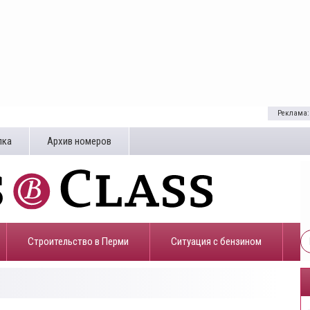
Реклама:
лка
Архив номеров
Строительство в Перми
​Ситуация с бензином