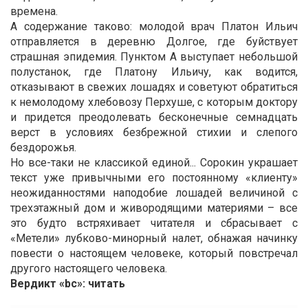
времена.
А содержание таково: молодой врач Платон Ильич
отправляется в деревню Долгое, где буйствует
страшная эпидемия. Пунктом А выступает небольшой
полустанок, где Платону Ильичу, как водится,
отказывают в свежих лошадях и советуют обратиться
к немолодому хлебовозу Перхуше, с которым доктору
и придется преодолевать бесконечные семнадцать
верст в условиях безбрежной стихии и слепого
бездорожья.
Но все-таки не классикой единой... Сорокин украшает
текст уже привычными его постоянному «клиенту»
неожиданностями наподобие лошадей величиной с
трехэтажный дом и живородящими материями – все
это будто встряхивает читателя и сбрасывает с
«Метели» лубково-минорный налет, обнажая начинку
повести о настоящем человеке, который повстречал
другого настоящего человека.
Вердикт «bc»: читать