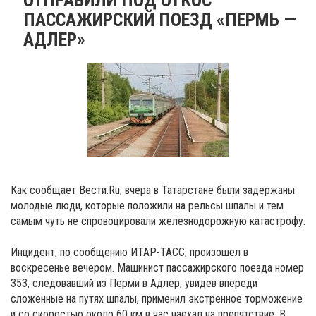
ПАССАЖИРСКИЙ ПОЕЗД «ПЕРМЬ —
АДЛЕР»
Как сообщает Вести.Ru, вчера в Татарстане были задержаны
молодые люди, которые положили на рельсы шпалы и тем
самым чуть не спровоцировали железнодорожную катастрофу.
Инцидент, по сообщению ИТАР-ТАСС, произошел в
воскресенье вечером. Машинист пассажирского поезда номер
353, следовавший из Перми в Адлер, увидев впереди
сложенные на путях шпалы, применил экстренное торможение
и со скоростью около 60 км в час наехал на препятствие. В