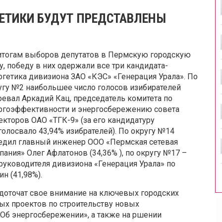
ГЕТИКИ БУДУТ ПРЕДСТАВЛЕНЫ
итогам выборов депутатов в Пермскую городскую
у, победу в них одержали все три кандидата-
ргетика дивизиона ЗАО «КЭС» «Генерация Урала». По
угу №2 наибольшее число голосов изибирателей
оевал Аркадий Кац, председатель комитета по
ргоэффективности и энергосбережению совета
екторов ОАО «ТГК-9» (за его кандидатуру
голосвало 43,94% изибрателей). По округу №14
едил главный инженер ООО «Пермская сетевая
пания» Олег Афлатонов (34,36% ), по округу №17 –
руководителя дивизиона «Генерация Урала» по
н (41,98%).
едоточат свое внимание на ключевых городских
ых проектов по строительству новых
Об энергосбережении», а также на ршении