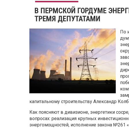
В ПЕРМСКОЙ ГОРДУМЕ ЭНЕР
ТРЕМЯ ДЕПУТАТАМИ
По 
дум
эне
окр
зав
эне
дир
про
поб
ком
зам
капитальному строительству Александр Колби
Как поясняют в дивизионе, энергетики соср
вопросах: реализация крупных инвестиционн
энергомощностей, исполнение закона №261 «