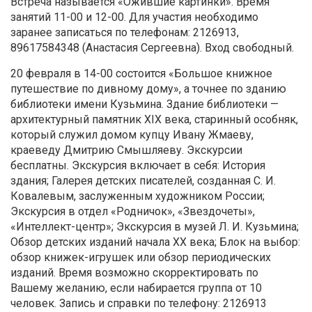
Встреча называется «Ожившие картинки». Время
занятий 11-00 и 12-00. Для участия необходимо
заранее записаться по телефонам: 2126913,
89617584348 (Анастасия Сергеевна). Вход свободный.
20 февраля в 14-00 состоится «Большое книжное
путешествие по дивному дому», а точнее по зданию
библиотеки имени Кузьмина. Здание библиотеки —
архитектурный памятник XIX века, старинный особняк,
который служил домом купцу Ивану Жмаеву,
краеведу Дмитрию Смышляеву. Экскурсии
бесплатны. Экскурсия включает в себя: История
здания; Галерея детских писателей, созданная С. И.
Ковалевым, заслуженным художником России;
Экскурсия в отдел «Родничок», «Звездочеты»,
«Интеллект-центр»; Экскурсия в музей Л. И. Кузьмина;
Обзор детских изданий начала XX века; Блок на выбор:
обзор книжек-игрушек или обзор периодических
изданий. Время возможно скорректировать по
Вашему желанию, если набирается группа от 10
человек. Запись и справки по телефону: 2126913