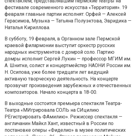
спектаклем, представлявшим пермские театры на
фестивале современного искусства «Территория». 19
февраля главные партии исполнят: Орфей — Алексей
Герасимов, Музыка — Татьяна Полуэктова, Эвридика —
Наталья Кириллова.
В субботу, 19 февраля, в Органном зале Пермской
краевой филармонии выступит оркестр русских
народных инструментов с домрой соло. Партию
домры исполнит Сергей Лукин — профессор МГИМ им.
А. Шнитке, солист и концертмейстер НАОНИ России им.
Н. Осипова, уже более тридцати лет ведущий
активную творческую деятельность. На концерте
прозвучат произведения зарубежных и отечественных
композиторов. Начало концерта в 18-00.
В выходные состоится премьера спектакля Театра-
Театра «МИгрировала СОЛЬ на СИцилию
РЕгистрировать ФАмилию». Режиссер спектакля —
англичанин Майкл Хант, известный в России по
постановке оперы «Фиделио» в музее политических