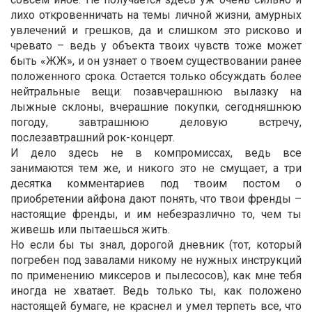
лихо откровенничать на темы личной жизни, амурных
увлечений и грешков, да и слишком это рисково и
чревато – ведь у объекта твоих чувств тоже может
быть «ЖЖ», и он узнает о твоем существовании ранее
положенного срока. Остается только обсуждать более
нейтральные вещи: позавчерашнюю вылазку на
лыжные склоны, вчерашние покупки, сегодняшнюю
погоду, завтрашнюю деловую встречу,
послезавтрашний рок-концерт.
И дело здесь не в компромиссах, ведь все
занимаются тем же, и никого это не смущает, а три
десятка комментариев под твоим постом о
приобретении айфона дают понять, что твои френды –
настоящие френды, и им небезразлично то, чем ты
живешь или пытаешься жить.
Но если бы ты знал, дорогой дневник (тот, который
погребен под завалами никому не нужных инструкций
по применению миксеров и пылесосов), как мне тебя
иногда не хватает. Ведь только ты, как положено
настоящей бумаге, не краснел и умел терпеть все, что