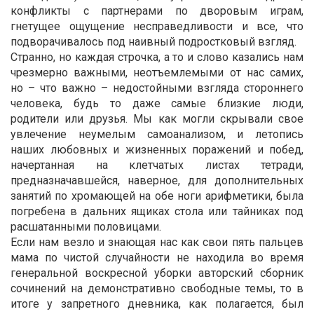
конфликты с партнерами по дворовым играм,
гнетущее ощущение несправедливости и все, что
подворачивалось под наивный подростковый взгляд.
Странно, но каждая строчка, а то и слово казались нам
чрезмерно важными, неотъемлемыми от нас самих,
но – что важно – недостойными взгляда стороннего
человека, будь то даже самые близкие люди,
родители или друзья. Мы как могли скрывали свое
увлечение неумелым самоанализом, и летопись
наших любовных и жизненных поражений и побед,
начертанная на клетчатых листах тетради,
предназначавшейся, наверное, для дополнительных
занятий по хромающей на обе ноги арифметики, была
погребена в дальних ящиках стола или тайниках под
расшатанными половицами.
Если нам везло и знающая нас как свои пять пальцев
мама по чистой случайности не находила во время
генеральной воскресной уборки авторский сборник
сочинений на демонстративно свободные темы, то в
итоге у запретного дневника, как полагается, был