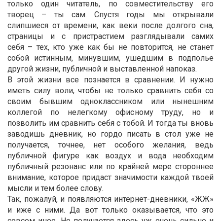
только один читатель, по совместительству его
творец – ты сам. Спустя годы мы открывали
слипшиеся от времени, как веки после долгого сна,
страницы и с пристрастием разглядывали самих
себя – тех, кто уже как бы не повторится, не станет
собой истинным, минувшим, ушедшим в подполье
другой жизни, публичной и выставленной напоказ.
В этой жизни все познается в сравнении. И нужно
иметь силу воли, чтобы не только сравнить себя со
своим бывшим одноклассником или нынешним
коллегой по нелегкому офисному труду, но и
позволить им сравнить себя с тобой. И тогда ты вновь
заводишь дневник, но гордо писать в стол уже не
получается, точнее, нет особого желания, ведь
публичной фигуре как воздух и вода необходим
публичный резонанс или по крайней мере стороннее
внимание, которое придаст значимости каждой твоей
мысли и тем более слову.
Так, пожалуй, и появляются интернет-дневники, «ЖЖ»
и иже с ними. Да вот только оказывается, что это
совсем иное. Не получается здесь уж очень сильно и