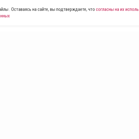
лы . Оставаясь на сайте, вы подтверждаете, что
согласны на их испол
анных