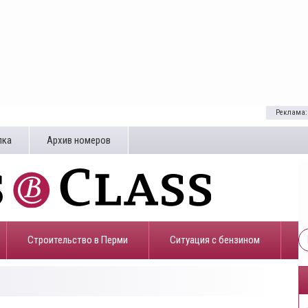
Реклама:
лка
Архив номеров
Строительство в Перми
​Ситуация с бензином