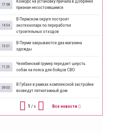
Конкурс на установку причала в Добрянке
17:08
признан несостоявшимся
В Пермском округе построят
экотехнопарк по переработке
14:54
строительных отходов
В Перми закрываются два магазина
13:51
одежды
Челябинский грумер передает шерсть
11:25
собак на пояса для бойцов СВО
В Губахе в рамках комплексной застройки
09:50
возведут пятиэтажный дом
1
/
Все новости
6