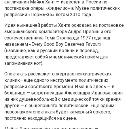
англичанин Майкл Хант — известен в России по
постановке оперы «Фиделио» в Музее политических
репрессий «Пермь-36» летом 2010 года.
Идея нынешней работы Ханта основана на постановке
американского композитора Андре Превин и его
соотечественника Тома Стоппарда 1977 года под
названием «Every Good Boy Deserves Favour»
(название, как и русский вольный перевод,
представляет собой мнемонический приём для
запоминания нот).
Спектакль расскажет о жертвах психиатрических
клиник - еще одного инструмента политических
репрессий советского времени. Именно здесь — в
больнице — встретятся два Александра Иванова: один
из них душевнобольной с медицинской точки зрения,
другой — с общепринято политической. Еще одним
персонажем спектакля будет камерный оркестр,
постоянно находящийся на сцене.
Майкл Хант замечает, что его постановка —