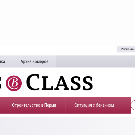
Реклама:
лка
Архив номеров
Строительство в Перми
​Ситуация с бензином