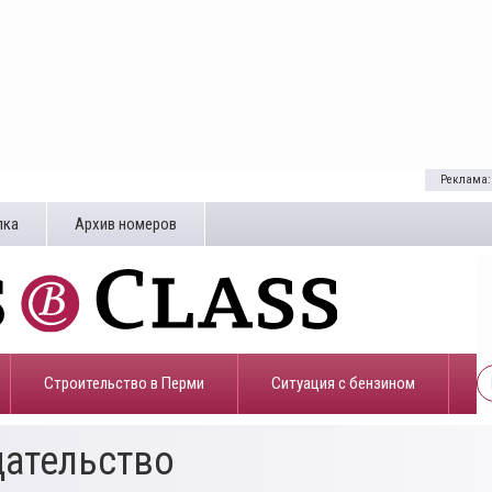
Реклама:
лка
Архив номеров
Строительство в Перми
​Ситуация с бензином
дательство