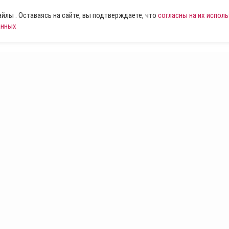
лы . Оставаясь на сайте, вы подтверждаете, что
согласны на их испол
анных