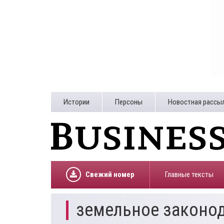
Истории
Персоны
Новостная рассы
Свежий номер
Главные тексты
земельное законо