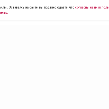
лы . Оставаясь на сайте, вы подтверждаете, что
согласны на их испол
анных