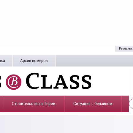
Реклама:
лка
Архив номеров
Строительство в Перми
​Ситуация с бензином