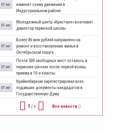
изменят схему движения в
07 авг
Индустриальном районе
Молодежный центр «Кристалл» возглавит
07 авг
директор пермской школы
Более 86 млн рублей направлено на
ремонт и восстановление жилья в
07 авг
Октябрьском округе
Почти 500 свободных мест осталось в
пермских школах после первой волны
07 авг
приема в 10-е классы
Крайизбирком зарегистрировал всех
подавших документы кандидатов в
07 авг
Государственную Думу
1
/
Все новости
6