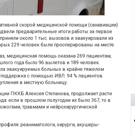
тативной скорой медицинской помощи (санавиации)
двели предварительные итоги работы за первое
 приняли около 1 тыс. вызовов и эвакуировали из
торых 229 человек были прооперированы на месте.
аз, медицинская помощь оказана 269 пациентам,
шлого года было 96 вылетов и 189 человек.
сла эвакуируемых больных в крайне тяжелом
я поддержка с помощью ИВЛ. 94 % пациентов
тупления в местную больницу.
ции ПККБ Алексея Степанова, продолжает расти
а: если в прошлом полугодии их было 367, то в
с ожогами, травмами и нейрохирургической
профиля: реаниматологи, хирурги, акушеры-