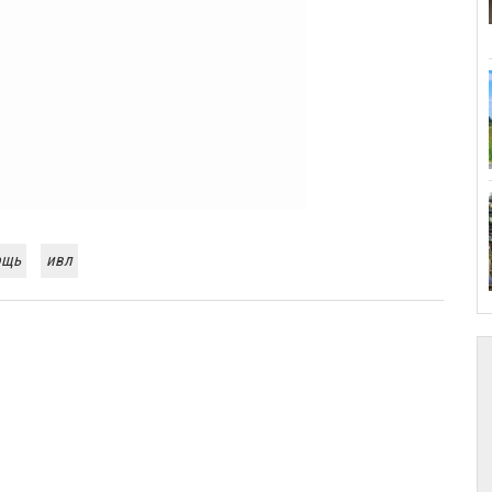
ощь
ивл