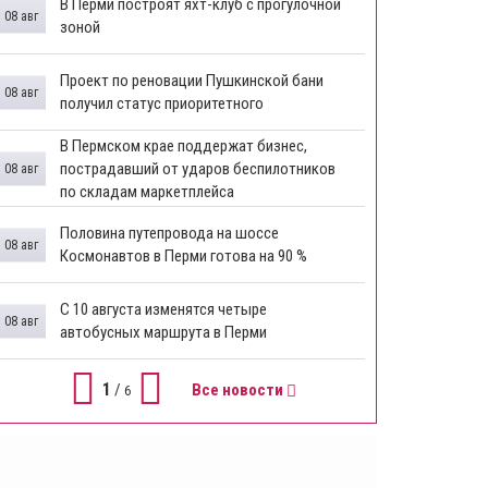
В Перми построят яхт-клуб с прогулочной
08 авг
зоной
​Проект по реновации Пушкинской бани
08 авг
получил статус приоритетного
​В Пермском крае поддержат бизнес,
пострадавший от ударов беспилотников
08 авг
по складам маркетплейса
​Половина путепровода на шоссе
08 авг
Космонавтов в Перми готова на 90 %
​С 10 августа изменятся четыре
08 авг
автобусных маршрута в Перми
1
/
Все новости
6