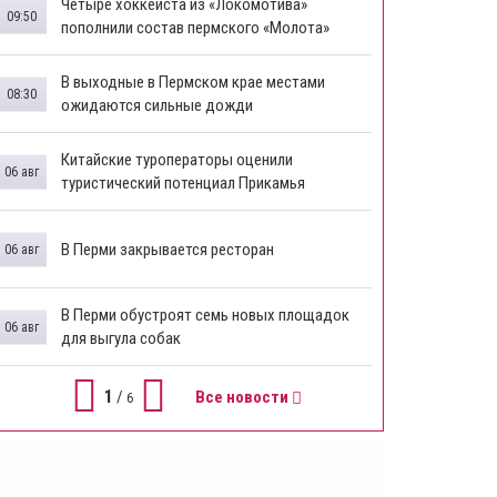
Четыре хоккеиста из «Локомотива»
09:50
пополнили состав пермского «Молота»
В выходные в Пермском крае местами
08:30
ожидаются сильные дожди
Китайские туроператоры оценили
06 авг
туристический потенциал Прикамья
В Перми закрывается ресторан
06 авг
​В Перми обустроят семь новых площадок
06 авг
для выгула собак
1
/
Все новости
6