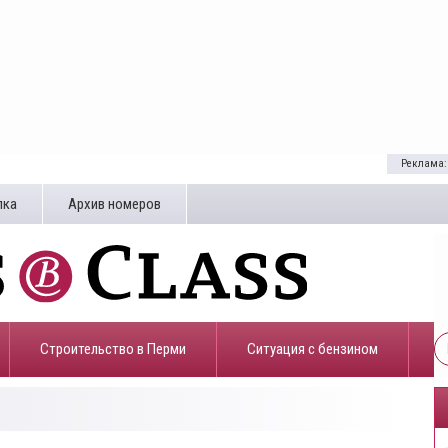
Реклама:
лка
Архив номеров
Строительство в Перми
​Ситуация с бензином