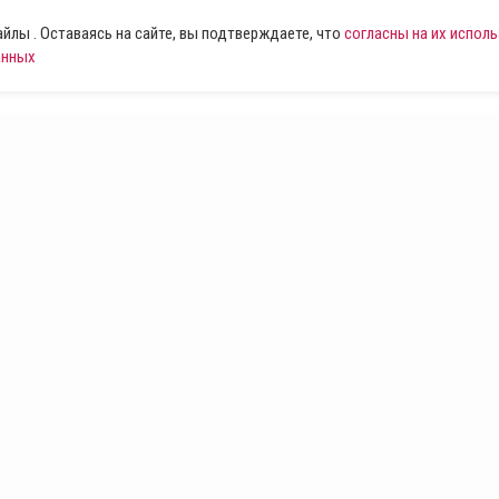
лы . Оставаясь на сайте, вы подтверждаете, что
согласны на их испол
анных