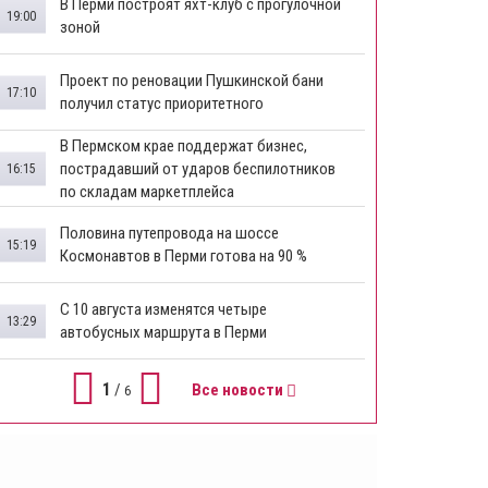
В Перми построят яхт-клуб с прогулочной
19:00
зоной
​Проект по реновации Пушкинской бани
17:10
получил статус приоритетного
​В Пермском крае поддержат бизнес,
пострадавший от ударов беспилотников
16:15
по складам маркетплейса
​Половина путепровода на шоссе
15:19
Космонавтов в Перми готова на 90 %
​С 10 августа изменятся четыре
13:29
автобусных маршрута в Перми
1
/
Все новости
6