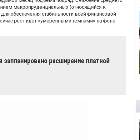
л седьмой месяц подъема подряд. Снижение среднего
дением макропруденциальных (относящийся к
для обеспечения стабильности всей финансовой
Сейчас рост идет «умеренными темпами» на фоне
ря запланировано расширение платной