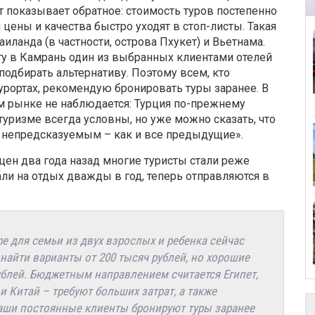
т показывает обратное: стоимость туров постепенно
цены и качества быстро уходят в стоп-листы. Такая
иланда (в частности, острова Пхукет) и Вьетнама.
ту в Камрань один из выбранных клиентами отелей
одбирать альтернативу. Поэтому всем, кто
урортах, рекомендую бронировать туры заранее. В
м рынке не наблюдается: Турция по-прежнему
уризме всегда условны, но уже можно сказать, что
 непредсказуемым – как и все предыдущие».
 цен два года назад многие туристы стали реже
ли на отдых дважды в год, теперь отправляются в
 для семьи из двух взрослых и ребенка сейчас
 найти варианты от 200 тысяч рублей, но хорошие
ублей. Бюджетным направлением считается Египет,
и Китай – требуют больших затрат, а также
аши постоянные клиенты бронируют туры заранее