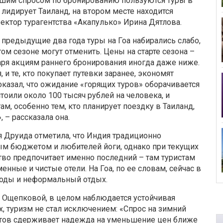
ьшим спросом по бронированию пользуются туры в
о лидирует Таиланд, на втором месте находится
ректор турагентства «Акапулько» Ирина Дятлова.
в предыдущие два года туры на Гоа набирались слабо,
ом сезоне могут отменить. Цены на старте сезона –
аря акциям раннего бронирования иногда даже ниже.
и те, кто покупает путевки заранее, экономят
оказал, что ожидание «горящих туров» оборачивается
тоили около 100 тысяч рублей на человека, и
м, особенно тем, кто планирует поездку в Таиланд,
 – рассказала она.
я Друида отметила, что Индия традиционно
ым бюджетом и любителей йоги, однако при текущих
тво предпочитает именно последний – там туристам
нные и чистые отели. На Гоа, по ее словам, сейчас в
ободы и неформальный отдых.
Ощепковой, в целом наблюдается устойчивая
ях, туризм не стал исключением: «Спрос на зимний
истов сдерживает надежда на уменьшение цен ближе