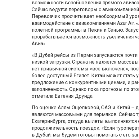
возможности возобновления прямого авиасоо
Сейчас ведутся переговоры с авиакомпанией 
Перевозчик просчитывает необходимый урове
взаимодействие с авиакомпаниями Azur Air,
полетной программы в Пекин и Санью. Запуст
прорабатывается возможность увеличения ч
Авиа».
«В Дубай рейсы из Перми запускаются почти 
низкой загрузки. Страна не является массов
нет привычной системы «все включено», поэ
более доступный Египет. Китай может стать
предложение с конкурентными ценами, и ра
заполняемость. Однако пока прогнозы по эт
отметила Евгения Друида.
По оценке Аллы Ощепковой, ОАЭ и Китай – д
являются массовыми для пермяков. Сейчас т
Екатеринбурга, откуда вылеты выполняются с
продолжительность поездок. «Если туропера
в Дубай, мы будем готовы помогать с его заг