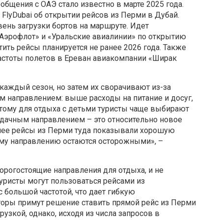
бщения с ОАЭ стало известно в марте 2025 года.
FlyDubai об открытии рейсов из Перми в Дубай.
нь загрузки бортов на маршруте. Идет
 «Аэрофлот» и «Уральские авиалинии» по открытию
ить рейсы планируется не ранее 2026 года. Также
астоты полетов в Ереван авиакомпании «Ширак
каждый сезон, но затем их сворачивают из-за
ым направлением: выше расходы на питание и досуг,
тому для отдыха с детьми туристы чаще выбирают
 удачным направлением – это относительно новое
нее рейсы из Перми туда показывали хорошую
ому направлению остаются осторожными», –
орогостоящие направления для отдыха, и не
уристы могут пользоваться рейсами из
 большой частотой, что дает гибкую
торы примут решение ставить прямой рейс из Перми
рузкой, однако, исходя из числа запросов в