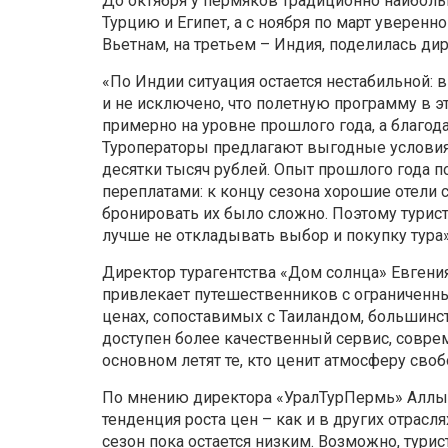
До октября у пермяков традиционно наибол
Турцию и Египет, а с ноября по март уверенн
Вьетнам, на третьем – Индия, поделилась ди
«По Индии ситуация остается нестабильной: 
и не исключено, что полетную программу в эт
примерно на уровне прошлого года, а благод
Туроператоры предлагают выгодные условия, 
десятки тысяч рублей. Опыт прошлого года п
переплатами: к концу сезона хорошие отели с
бронировать их было сложно. Поэтому туриста
лучше не откладывать выбор и покупку тура»,
Директор турагентства «Дом солнца» Евгени
привлекает путешественников с ограниченн
ценах, сопоставимых с Таиландом, большинс
доступен более качественный сервис, совреме
основном летят те, кто ценит атмосферу св
По мнению директора «УралТурПермь» Аллы 
тенденция роста цен – как и в других отрасл
сезон пока остается низким. Возможно, тур