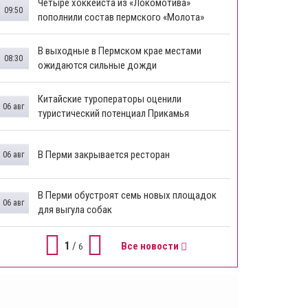
Четыре хоккеиста из «Локомотива»
09:50
пополнили состав пермского «Молота»
В выходные в Пермском крае местами
08:30
ожидаются сильные дожди
Китайские туроператоры оценили
06 авг
туристический потенциал Прикамья
В Перми закрывается ресторан
06 авг
​В Перми обустроят семь новых площадок
06 авг
для выгула собак
1
/
Все новости
6