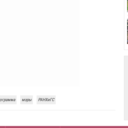
рограмма
мэры
РАНХиГС