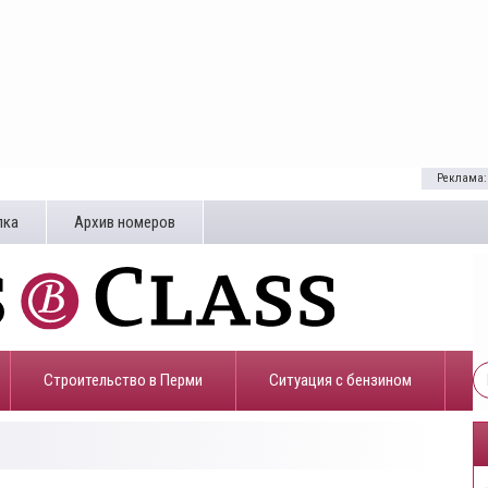
Реклама:
лка
Архив номеров
Строительство в Перми
​Ситуация с бензином