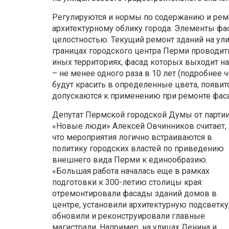
Регулируются и нормы по содержанию и ремо
архитектурному облику города. Элементы фас
целостностью. Текущий ремонт зданий на ули
границах городского центра Перми проводить
иных территориях, фасад которых выходит н
– не менее одного раза в 10 лет (подробнее 
будут красить в определенные цвета, появит
допускаются к применению при ремонте фасад
Депутат Пермской городской Думы от парти
«Новые люди» Алексей Овчинников считает,
что мероприятия логично встраиваются в
политику городских властей по приведению
внешнего вида Перми к единообразию.
«Большая работа началась еще в рамках
подготовки к 300-летию столицы края:
отремонтировали фасады зданий домов в
центре, установили архитектурную подсветку
обновили и реконструировали главные
магистрали. Например, на улицах Ленина и