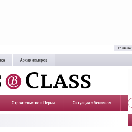
Реклама:
лка
Архив номеров
Строительство в Перми
​Ситуация с бензином