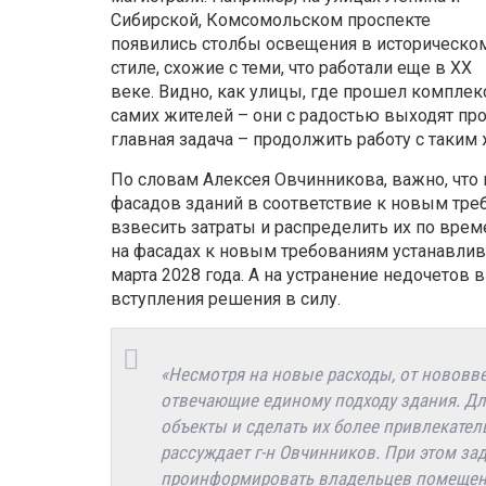
Сибирской, Комсомольском проспекте
появились столбы освещения в историческо
стиле, схожие с теми, что работали еще в ХХ
веке. Видно, как улицы, где прошел компле
самих жителей – они с радостью выходят про
главная задача – продолжить работу с таким
По словам Алексея Овчинникова, важно, что
фасадов зданий в соответствие к новым тре
взвесить затраты и распределить их по вре
на фасадах к новым требованиям устанавливае
марта 2028 года. А на устранение недочетов 
вступления решения в силу.
«Несмотря на новые расходы, от нововве
отвечающие единому подходу здания. Дл
объекты и сделать их более привлекател
рассуждает г-н Овчинников. При этом за
проинформировать владельцев помещени