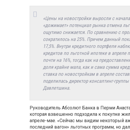
«Цены на новостройки выросли с начала г
«дожимает» потенциал рынка отмена льго
ощутимо снижается. По сравнению с пр
сократилось на 25%. Причем данный пока
17,5%. Внутри кредитного портфеля набл
кредитов по льготной ипотеке в апреле 
почти на 16%, тогда как на предоставлен
доля крайне мала, как и сама сумма кред
ставка по новостройкам в апреле состави
поделилась директор консалтинг-группы
Давлетшина.
Руководитель Абсолют Банка в Перми Анастас
которая взвешенно подходила к покупке жи
апреле-мае. «Сейчас мы видим некоторый аж
последний вагон» льготных программ, но да