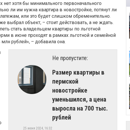
них нет хотя бы минимального первоначального
ьно ли им нужна квартира в новостройке, потянут ли
латежам, или это будет слишком обременительно.
же выбрал объект, – стоит действовать, а не ждать.
петь стать владельцем квартиры по льготной
ерми в июне проходят в рамках льготной и семейной
 млн рублей», – добавила она.
й
Не пропустите:
Размер квартиры в
пермской
новостройке
уменьшился, а цена
выросла на 700 тыс.
рублей
о
25 июня 2024, 16:32