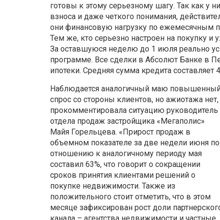
готовы к этому серьезному шагу. Так как у 
взноса и даже четкого понимания, действител
они финансовую нагрузку по ежемесячным п
Тем же, кто серьезно настроен на покупку и у
За оставшуюся неделю до 1 июля реально ус
программе. Все сделки в Абсолют Банке в П
ипотеки. Средняя сумма кредита составляет 4
Наблюдается аналогичный маю повышенны
спрос со стороны клиентов, но ажиотажа нет,
прокомментировала ситуацию руководитель
отдела продаж застройщика «Мегаполис»
Майя Горельцева. «Прирост продаж в
объемном показателе за две недели июня по
отношению к аналогичному периоду мая
составил 63%, что говорит о сокращении
сроков принятия клиентами решений о
покупке недвижимости. Также из
положительного стоит отметить, что в этом
месяце зафиксирован рост доли партнерског
канала – агентства недвижимости и частные