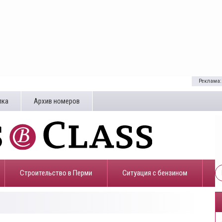
Реклама:
лка
Архив номеров
Строительство в Перми
​Ситуация с бензином