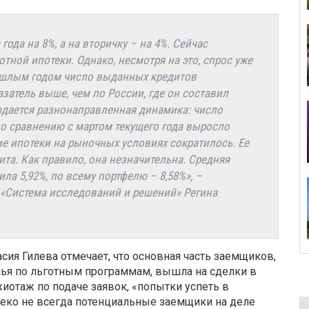
ода на 8%, а на вторичку – на 4%. Сейчас
тной ипотеки. Однако, несмотря на это, спрос уже
ошлым годом число выданных кредитов
затель выше, чем по России, где он составил
юдается разнонаправленная динамика: число
по сравнению с мартом текущего года выросло
ие ипотеки на рыночных условиях сократилось. Ее
ита. Как правило, она незначительна. Средняя
ла 5,92%, по всему портфелю – 8,58%», –
 «Система исследований и решений» Регина
ия Гилева отмечает, что основная часть заемщиков,
лья по льготным программам, вышла на сделки в
иотаж по подаче заявок, «попытки успеть в
леко не всегда потенциальные заемщики на деле