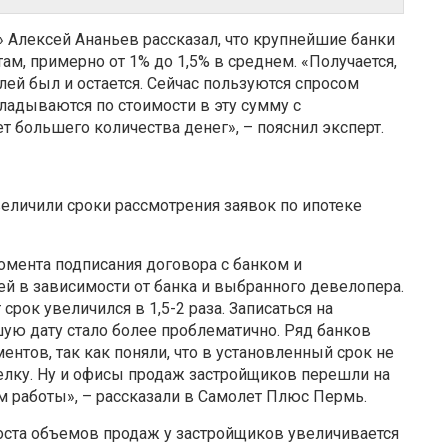
 Алексей Ананьев рассказал, что крупнейшие банки
м, примерно от 1% до 1,5% в среднем. «Получается,
ей был и остается. Сейчас пользуются спросом
ладываются по стоимости в эту сумму с
т большего количества денег», – пояснил эксперт.
величили сроки рассмотрения заявок по ипотеке
момента подписания договора с банком и
ей в зависимости от банка и выбранного девелопера.
рок увеличился в 1,5-2 раза. Записаться на
ую дату стало более проблематично. Ряд банков
нтов, так как поняли, что в установленный срок не
делку. Ну и офисы продаж застройщиков перешли на
м работы», – рассказали в Самолет Плюс Пермь.
оста объемов продаж у застройщиков увеличивается