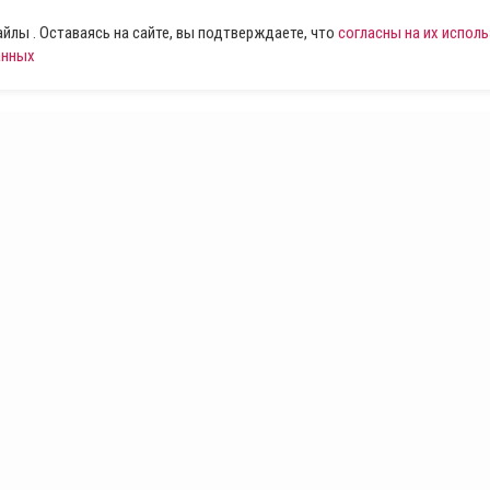
лы . Оставаясь на сайте, вы подтверждаете, что
согласны на их испол
анных