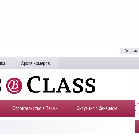
Реклама:
лка
Архив номеров
Строительство в Перми
​Ситуация с бензином