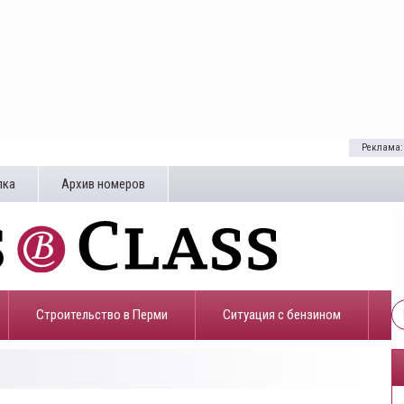
Реклама:
лка
Архив номеров
Строительство в Перми
​Ситуация с бензином