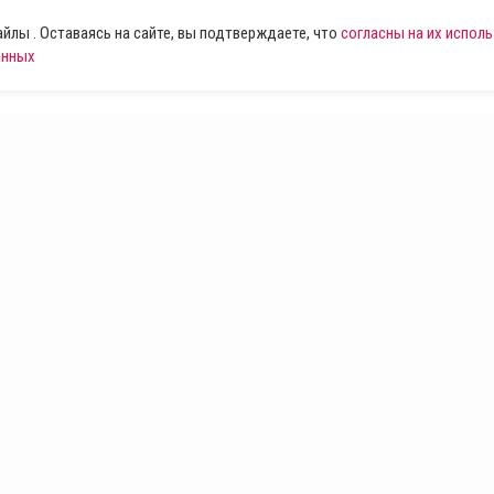
лы . Оставаясь на сайте, вы подтверждаете, что
согласны на их испол
анных