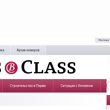
Реклама:
лка
Архив номеров
Строительство в Перми
​Ситуация с бензином