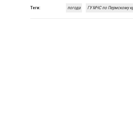
Теги:
погода
ГУ МЧС по Пермскому к