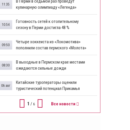
В Перми в седьмой раз проведут
11:35
кулинарную олимпиаду «Легенда»
Готовность сетей к отопительному
10:54
сезону в Перми достигла 48 %
Четыре хоккеиста из «Локомотива»
09:50
пополнили состав пермского «Молота»
В выходные в Пермском крае местами
08:30
ожидаются сильные дожди
Китайские туроператоры оценили
06 авг
туристический потенциал Прикамья
1
/
Все новости
6