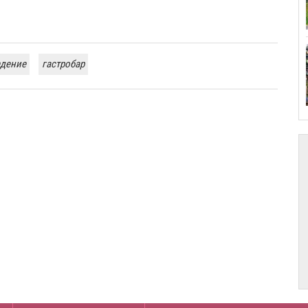
едение
гастробар