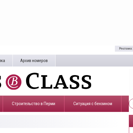
Реклама:
лка
Архив номеров
Строительство в Перми
​Ситуация с бензином