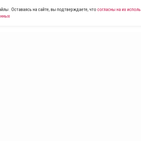
лы . Оставаясь на сайте, вы подтверждаете, что
согласны на их испол
анных