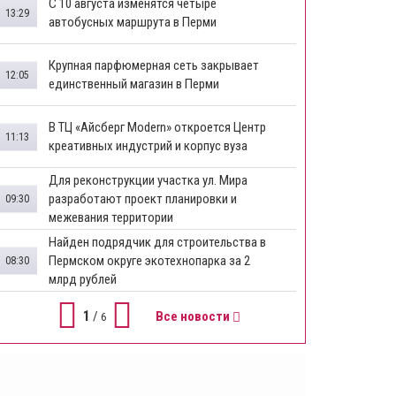
​С 10 августа изменятся четыре
13:29
автобусных маршрута в Перми
​Крупная парфюмерная сеть закрывает
12:05
единственный магазин в Перми
​В ТЦ «Айсберг Modern» откроется Центр
11:13
креативных индустрий и корпус вуза
Для реконструкции участка ул. Мира
разработают проект планировки и
09:30
межевания территории
Найден подрядчик для строительства в
Пермском округе экотехнопарка за 2
08:30
млрд рублей
1
/
Все новости
6