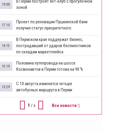
В Перми построят яхт-клуб с прогулочной
19:00
зоной
​Проект по реновации Пушкинской бани
17:10
получил статус приоритетного
​В Пермском крае поддержат бизнес,
пострадавший от ударов беспилотников
16:15
по складам маркетплейса
​Половина путепровода на шоссе
15:19
Космонавтов в Перми готова на 90 %
​С 10 августа изменятся четыре
13:29
автобусных маршрута в Перми
1
/
Все новости
6