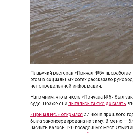
Плавучий ресторан «Причал №5» проработает
этом в социальных сетях рассказало руковод
нет определенной информации.
Напомним, что в июле «Причала №5» был за
суде. Позже они
пытались также доказать
, 
«Причал №5» открылся
27 июня прошлого год
была законсервирована на зиму. В меню — б
насчитывалось 120 посадочных мест. Отметим