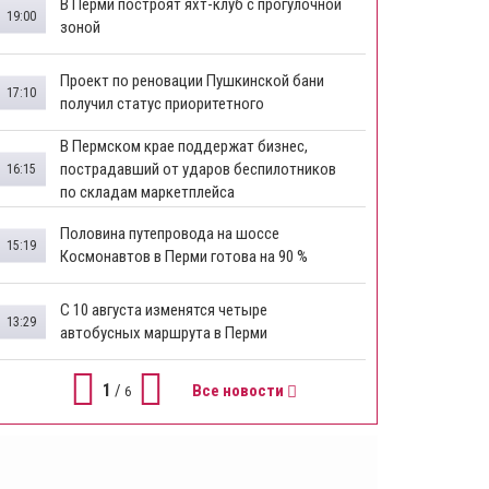
В Перми построят яхт-клуб с прогулочной
19:00
зоной
​Проект по реновации Пушкинской бани
17:10
получил статус приоритетного
​В Пермском крае поддержат бизнес,
пострадавший от ударов беспилотников
16:15
по складам маркетплейса
​Половина путепровода на шоссе
15:19
Космонавтов в Перми готова на 90 %
​С 10 августа изменятся четыре
13:29
автобусных маршрута в Перми
1
/
Все новости
6