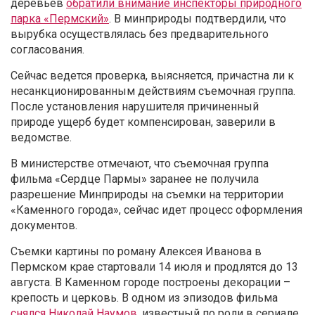
деревьев
обратили внимание инспекторы природного
парка «Пермский»
. В минприроды подтвердили, что
вырубка осуществлялась без предварительного
согласования.
Сейчас ведется проверка, выясняется, причастна ли к
несанкционированным действиям съемочная группа.
После установления нарушителя причиненный
природе ущерб будет компенсирован, заверили в
ведомстве.
В министерстве отмечают, что съемочная группа
фильма «Сердце Пармы» заранее не получила
разрешение Минприроды на съемки на территории
«Каменного города», сейчас идет процесс оформления
документов.
Съемки картины по роману Алексея Иванова в
Пермском крае стартовали 14 июля и продлятся до 13
августа. В Каменном городе построены декорации –
крепость и церковь. В одном из эпизодов фильма
снялся Николай Наумов
, известный по роли в сериале