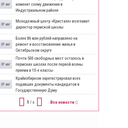
изменят схему движения в
07 авг
Индустриальном районе
Молодежный центр «Кристалл» возглавит
07 авг
директор пермской школы
Более 86 млн рублей направлено на
ремонт и восстановление жилья в
07 авг
Октябрьском округе
Почти 500 свободных мест осталось в
пермских школах после первой волны
07 авг
приема в 10-е классы
Крайизбирком зарегистрировал всех
подавших документы кандидатов в
07 авг
Государственную Думу
1
/
Все новости
6