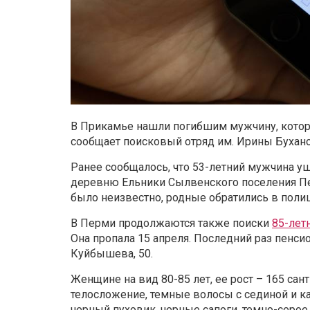
В Прикамье нашли погибшим мужчину, которо
сообщает поисковый отряд им. Ирины Бухан
Ранее сообщалось, что 53-летний мужчина уш
деревню Ельники Сылвенского поселения Пер
было неизвестно, родные обратились в поли
В Перми продолжаются также поиски
85-лет
Она пропала 15 апреля. Последний раз пенси
Куйбышева, 50.
Женщине на вид 80-85 лет, ее рост – 165 са
телосложение, темные волосы с сединой и ка
черный пуховик, черные сапоги, темно-серое 