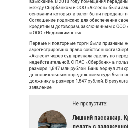
взыскание. В 2018 году помещения переданы 
между Сбербанком и ООО «Аклеон» были за
основании которых в залог были переданы по
Соглашение подписано для обеспечение свое
кредитным договорам, заключенным с ООО «
и ООО «Недвижимость».
Первые и повторные торги были признаны н
зарегистрировано право собственности Сбе
«Аклеон» через суд признала сделку по пере
недействительной. С ПАО «Сбербанк» в пол
размере 1,847 млн рублей. Банк вернул эти 
дополнительным определением суда было во
должнику в размере 1,847 рублей. В результ
заявление.
Не пропустите:
Лишний пассажир. К
делать с заложенн