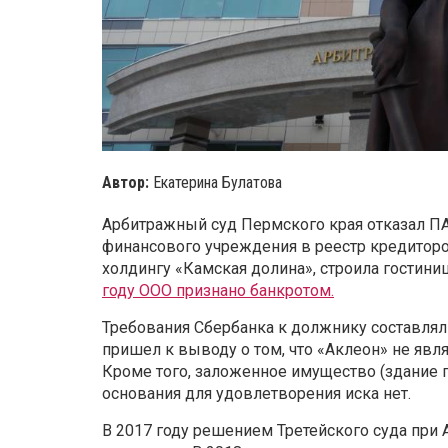
Автор:
Екатерина Булатова
Арбитражный суд Пермского края отказал П
финансового учреждения в реестр кредитор
холдингу «Камская долина», строила гостиниц
году ООО признано банкротом.
Требования Сбербанка к должнику составляли
пришел к выводу о том, что «Аклеон» не явл
Кроме того, заложенное имущество (здание г
основания для удовлетворения иска нет.
В 2017 году решением Третейского суда пр