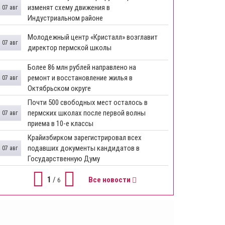
изменят схему движения в
07 авг
Индустриальном районе
Молодежный центр «Кристалл» возглавит
07 авг
директор пермской школы
Более 86 млн рублей направлено на
ремонт и восстановление жилья в
07 авг
Октябрьском округе
Почти 500 свободных мест осталось в
пермских школах после первой волны
07 авг
приема в 10-е классы
Крайизбирком зарегистрировал всех
подавших документы кандидатов в
07 авг
Государственную Думу
1
/
Все новости
6