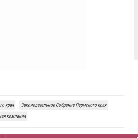
го края
Законодательное Собрание Пермского края
ная компания