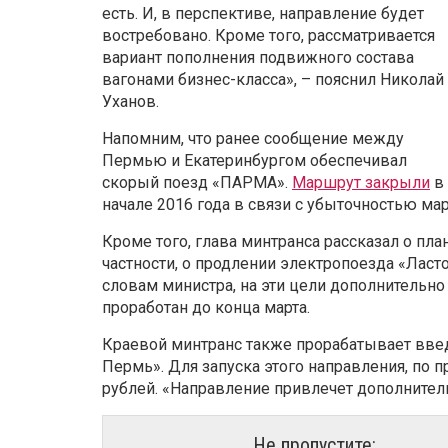
есть. И, в перспективе, направление будет
востребовано. Кроме того, рассматривается
вариант пополнения подвижного состава
вагонами бизнес-класса», – пояснил Николай
Уханов.
Напомним, что ранее сообщение между
Пермью и Екатеринбургом обеспечивал
скорый поезд «ПАРМА».
Маршрут закрыли
в
начале 2016 года в связи с убыточностью ма
Кроме того, глава минтранса рассказал о пл
частности, о продлении электропоезда «Ласт
словам министра, на эти цели дополнительно 
проработан до конца марта.
Краевой минтранс также прорабатывает вве
Пермь». Для запуска этого направления, по 
рублей. «Направление привлечет дополнительн
Не пропустите: